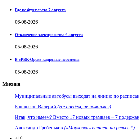
Где не будет света 7 августа
06-08-2026
Отключение электричества 6 августа
05-08-2026
В «РВК-Орск» кадровые перемены
05-08-2026
Мнения
Муниципальные автобусы выходят на линию по расписанию
Башлыков Валерий
(Не поедем, не помчимся)
Итак, что имеем? Вместо 17 новых трамваев – 7 подержа
Александр Гребеньков
(«Морковка» встает на рельсы?)
+18