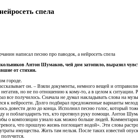
нейросеть спела
кольников Антон Шумаков, чей дом затопило, выразил чувст
авшие от стихии.
ом городе.
ассказывает он. – Взяли документы, немного вещей и отправилис
л негатив, но не по отношению к кому-то, а в целом к ситуации.
 раз все получилось. Сначала не думал накладывать слова на муз
атился к нейросети. Долго подбирал предложенные варианты мело
лось довести дело до конца. Исполнил песню голос, который то
еду и поблагодарить тех, кто протянул руку помощи. Антон Шум
обы о композиции узнало как можно больше людей. Комментарии 
 тревога, что прошлую жизнь поглощает водой». Эти слова растр
аты имущества. Жить там нельзя. После таких известий опускаю
 получится.