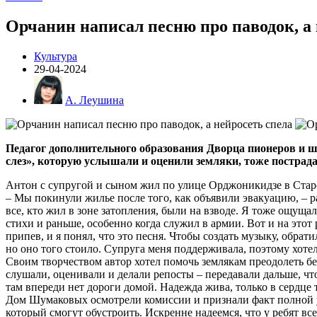
Орчанин написал песню про паводок, а 
Культура
29-04-2024
А. Леушина
Педагог дополнительного образования Дворца пионеров и ш
слез», которую услышали и оценили земляки, тоже пострад
Антон с супругой и сыном жил по улице Орджоникидзе в Стар
– Мы покинули жилье после того, как объявили эвакуацию, – р
все, кто жил в зоне затопления, были на взводе. Я тоже ощуща
стихи и раньше, особенно когда служил в армии. Вот и на этот
припев, и я понял, что это песня. Чтобы создать музыку, обр
но оно того стоило. Супруга меня поддерживала, поэтому хоте
Своим творчеством автор хотел помочь землякам преодолеть б
слушали, оценивали и делали репосты – передавали дальше, чт
там впереди нет дороги домой. Надежда жива, только в сердце
Дом Шумаковых осмотрели комиссии и признали факт полной утр
который смогут обустроить. Искренне надеемся, что у ребят все