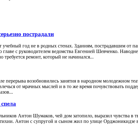
серьезно пострадали
 учебный год не в родных стенах. Зданиям, пострадавшим от па
о главе с руководителем ведомства Евгенией Шевченко. Наводне
 требуется ремонт, который не начинался...
ле перерыва возобновились занятия в народном молодежном теат
твлечься от мрачных мыслей и в то же время почувствовать по
зов...
 спела
ьников Антон Шумаков, чей дом затопило, выразил чувства в т
тихии. Антон с супругой и сыном жил по улице Орджоникидзе в