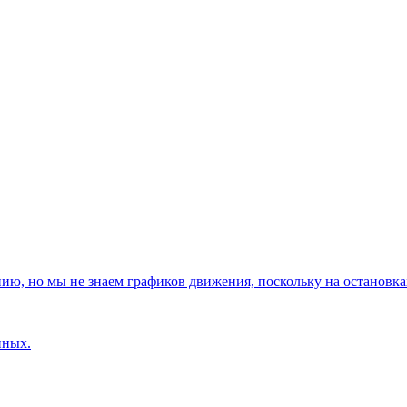
, но мы не знаем графиков движения, поскольку на остановках
нных.