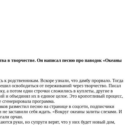
ва в творчестве. Он написал песню про паводок «Океаны
ь к родственникам. Вскоре узнали, что дамбу прорвало. Тогда
 Решил освободиться от переживаний через творчество. Писал
ыку, а потом одни строчки сложились в куплеты, другие в
дий и объединял их в единое целое. Это кропотливый процесс,
же сгенерировала программа.
аков разместил песню на странице в соцсети, подписчики
не заставили себя ждать. «Вокруг океаны залиты слезами. И
огали орчан.
тся руки, но супруги верят, что у них будет новый дом,