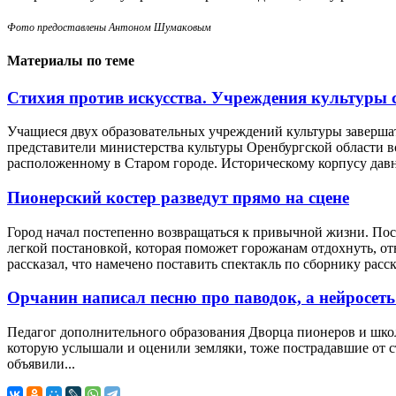
Фото предоставлены Антоном Шумаковым
Материалы по теме
Стихия против искусства. Учреждения культуры 
Учащиеся двух образовательных учреждений культуры завершат
представители министерства культуры Оренбургской области в
расположенному в Старом городе. Историческому корпусу давно
Пионерский костер разведут прямо на сцене
Город начал постепенно возвращаться к привычной жизни. Пос
легкой постановкой, которая поможет горожанам отдохнуть, о
рассказал, что намечено поставить спектакль по сборнику расска
Орчанин написал песню про паводок, а нейросеть
Педагог дополнительного образования Дворца пионеров и школ
которую услышали и оценили земляки, тоже пострадавшие от с
объявили...