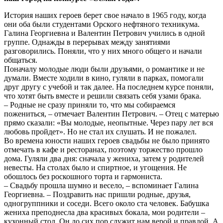
История наших героев берет свое начало в 1965 году, когда
они оба были студентами Орского нефтяного техникума.
Галина Георгиевна и Валентин Петрович учились в одной
группе. Однажды в перерывах между занятиями
разговорились. Поняли, что у них много общего и начали
общаться.
Поначалу молодые люди были друзьями, о романтике и не
думали. Вместе ходили в кино, гуляли в парках, помогали
друг другу с учебой и так далее. На последнем курсе поняли,
что хотят быть вместе и решили связать себя узами брака.
– Родные не сразу приняли то, что мы собираемся
пожениться, – отмечает Валентин Петрович. – Отец с матерью
прямо сказали: «Вы молодые, неопытные. Через пару лет вся
любовь пройдет». Но не стал их слушать. И не пожалел.
Во времена юности наших героев свадьбы не было принято
отмечать в кафе и ресторанах, поэтому торжество прошло
дома. Гуляли два дня: сначала у жениха, затем у родителей
невесты. На столах было и спиртное, и угощения. Не
обошлось без роскошного торта и гармониста.
– Свадьбу прошла шумно и весело, – вспоминает Галина
Георгиевна. – Поздравить нас пришли родные, друзья,
одногруппники и соседи. Всего около ста человек. Бабушка
жениха преподнесла два красивых бокала, мои родители –
кухонный стол. Он до сих пор служит нам верой и правдой. А