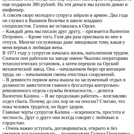
еще подарили 380 рублей. На эти деньги мы купили диван и
шифоньер.
А совсем скоро молодого супруга забрали в армию. Два года
он служил в Вышнем Волочке в школе младших
специалистов. Галина же оставалась в Орске.
– Каждый день мы писали друг другу, – признается Валентин
Петрович. – Кроме того, Галя два раза приезжала ко мне в
отпуск. Многие сослуживцы даже завидовали тому, какая у
меня верная и любящая жена.
В 1971 году у супругов началась жизнь, наполненная трудом.
Сначала они работали на заводе имени Чкалова операторами
технологических установок, а затем перешли на Орский
механический завод. Она – начальником бюро организации
труда, он – начальником смены очистных сооружений.
– В девяносто первом жена вышла на заслуженный отдых в
должности заместителя главного бухгалтера контрольно-
ревизионного отдела службы безопасности, – делится
Валентин Калина. – Я же продолжаю работать – возглавляю
отдел сбыта. Почему до сих пор не на пенсии? Считаю, что
пока человек трудится, он будет здоров.
Главные черты супругов Калина – искренность, простота и
честность. Друг о друге они всегда говорят с любовью и
гордостью.
– Очень важно уступать, договариваться, открыто и без
секретов все планировать, – подчеркивает Галина Георгиевна.