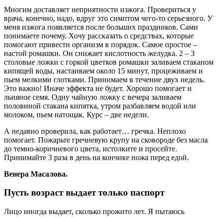
Многим доставляет неприятности изжога. Провериться у
врача, конечно, надо, вдруг это симптом чего-то серьезного. У
меня изжога появляется после больших праздников. Сами
понимаете почему. Хочу рассказать о средствах, которые
помогают привести организм в порядок. Самое простое –
настой ромашки. Он снижает кислотность желудка. 2 – 3
столовые ложки с горкой цветков ромашки заливаем стаканом
кипящей воды, настаиваем около 15 минут, процеживаем и
пьем мелкими глотками. Принимаем в течение двух недель.
Это важно! Иначе эффекта не будет. Хорошо помогает и
льняное семя. Одну чайную ложку с вечера заливаем
половиной стакана кипятка, утром разбавляем водой или
молоком, пьем натощак. Курс – две недели.
А недавно проверила, как работает… гречка. Неплохо
помогает. Пожарьте гречневую крупу на сковороде без масла
до темно-коричневого цвета, истолките и просейте.
Принимайте 3 раза в день на кончике ножа перед едой.
Венера Масалова.
Пусть возраст выдает только паспорт
Лицо иногда выдает, сколько прожито лет. Я пытаюсь