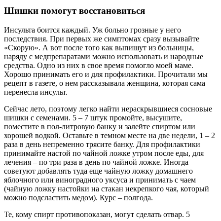
Шишки помогут восстановиться
Инсульта боится каждый. Уж больно грозные у него
последствия. При первых же симптомах сразу вызывайте
«Скорую». А вот после того как выпишут из больницы,
наряду с медпрепаратами можно использовать и народные
средства. Одно из них в свое время помогло моей маме.
Хорошо принимать его и для профилактики. Прочитали мы
рецепт в газете, о нем рассказывала женщина, которая сама
перенесла инсульт.
Сейчас лето, поэтому легко найти нераскрывшиеся сосновые
шишки с семенами. 5 – 7 штук промойте, высушите,
поместите в пол-литровую банку и залейте спиртом или
хорошей водкой. Оставьте в темном месте на две недели, 1 – 2
раза в день непременно трясите банку. Для профилактики
принимайте настой по чайной ложке утром после еды, для
лечения – по три раза в день по чайной ложке. Иногда
советуют добавлять туда еще чайную ложку домашнего
яблочного или виноградного уксуса и принимать с чаем
(чайную ложку настойки на стакан некрепкого чая, который
можно подсластить медом). Курс – полгода.
Те, кому спирт противопоказан, могут сделать отвар. 5