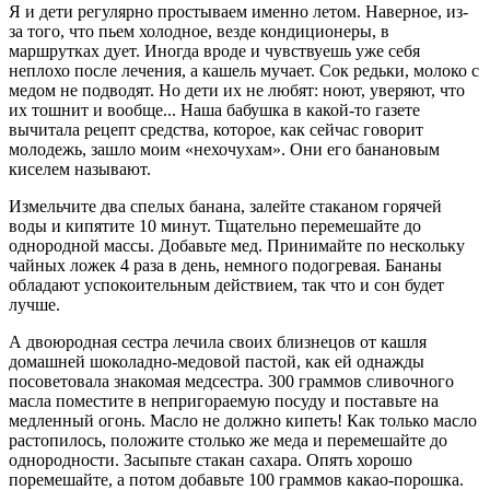
Я и дети регулярно простываем именно летом. Наверное, из-
за того, что пьем холодное, везде кондиционеры, в
маршрутках дует. Иногда вроде и чувствуешь уже себя
неплохо после лечения, а кашель мучает. Сок редьки, молоко с
медом не подводят. Но дети их не любят: ноют, уверяют, что
их тошнит и вообще... Наша бабушка в какой-то газете
вычитала рецепт средства, которое, как сейчас говорит
молодежь, зашло моим «нехочухам». Они его банановым
киселем называют.
Измельчите два спелых банана, залейте стаканом горячей
воды и кипятите 10 минут. Тщательно перемешайте до
однородной массы. Добавьте мед. Принимайте по нескольку
чайных ложек 4 раза в день, немного подогревая. Бананы
обладают успокоительным действием, так что и сон будет
лучше.
А двоюродная сестра лечила своих близнецов от кашля
домашней шоколадно-медовой пастой, как ей однажды
посоветовала знакомая медсестра. 300 граммов сливочного
масла поместите в непригораемую посуду и поставьте на
медленный огонь. Масло не должно кипеть! Как только масло
растопилось, положите столько же меда и перемешайте до
однородности. Засыпьте стакан сахара. Опять хорошо
поремешайте, а потом добавьте 100 граммов какао-порошка.