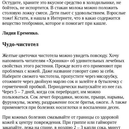
Остудите, храните это вкусное средство в холодильнике, не
бойтесь, не испортится. В стакан молока можно положить
столовую ложку смеси. Дети пьют с удовольствием. Взрослые
тоже! Кстати, я нашла в Интернете, что в какао содержится
вещество теобромин, которое и помогает при кашле.
Лидия Еременко.
Чудо-чистотел
Желтые цветочки чистотела можно увидеть повсюду. Хочу
напомнить читателям «Хроники» об удивительных лечебных
свойствах этого растения. Прежде всего его применяют при
проблемах с кожей. Даже название говорит само за себя.
Наберите свежего чистотела, пропустите через мясорубку,
отожмите через двойную марлю сок и залейте в бутылочку с
герметичной пробкой. Периодически выпускайте из нее газ.
Через 5 – 7 дней, когда сок перебродит, им можно
пользоваться. Сок лечит бородавки, мозоли, прыщи, нарывы,
фурункулы, экзему, раздражение после бритья, ожоги. А также
применяется при болезнях носоглотки и воспалении десен.
При кожных болезнях смазывайте от границы со здоровой
кожей к центру повреждения. При гриппе или гайморите
закапайте, лежа на спине, в ноздрю 2 – 3 капли сока, минут