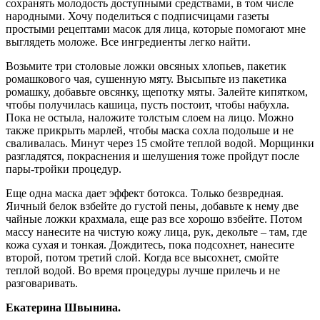
сохранять молодость доступными средствами, в том числе
народными. Хочу поделиться с подписчицами газеты
простыми рецептами масок для лица, которые помогают мне
выглядеть моложе. Все ингредиенты легко найти.
Возьмите три столовые ложки овсяных хлопьев, пакетик
ромашкового чая, сушенную мяту. Высыпьте из пакетика
ромашку, добавьте овсянку, щепотку мяты. Залейте кипятком,
чтобы получилась кашица, пусть постоит, чтобы набухла.
Пока не остыла, наложите толстым слоем на лицо. Можно
также прикрыть марлей, чтобы маска сохла подольше и не
сваливалась. Минут через 15 смойте теплой водой. Морщинки
разгладятся, покраснения и шелушения тоже пройдут после
пары-тройки процедур.
Еще одна маска дает эффект ботокса. Только безвредная.
Яичный белок взбейте до густой пены, добавьте к нему две
чайные ложки крахмала, еще раз все хорошо взбейте. Потом
массу нанесите на чистую кожу лица, рук, декольте – там, где
кожа сухая и тонкая. Дождитесь, пока подсохнет, нанесите
второй, потом третий слой. Когда все высохнет, смойте
теплой водой. Во время процедуры лучше прилечь и не
разговаривать.
Екатерина Швынина.