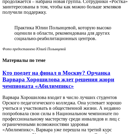
продолжается – набрана новая группа. Сотрудники «Ростка»
заинтересованы в том, чтобы как можно больше земляков
получили поддержку.
Практика Юлии Полынцевой, которую высоко
оценили в области, рекомендована для других
социально-реабилитационных центров.
Фото предоставлено Юлией Полынцевой
Материалы по теме
Кто поедет на финал в Москву? Орчанка
Варвара Хорошилова ждет решения жюри
чемпионата «Абилимпикс»
Варвара Хорошилова входит в число лучших студентов
Орского педагогического колледжа. Она успевает хорошо
учиться и участвовать в общественной жизни. А недавно
попробовала свои силы в Национальном чемпионате по
профессиональному мастерству среди инвалидов и лиц с
ограниченными возможностями здоровья
«Абилимпикс». Варвара уже перешла на третий курс