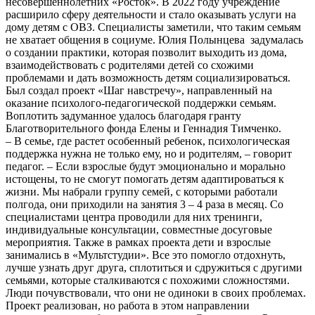
несовершеннолетних «Росток». В 2022 году учреждение
расширило сферу деятельности и стало оказывать услуги на
дому детям с ОВЗ. Специалисты заметили, что таким семьям
не хватает общения в социуме. Юлия Полынцева задумалась
о создании практики, которая позволит выходить из дома,
взаимодействовать с родителями детей со схожими
проблемами и дать возможность детям социализироваться.
Был создал проект «Шаг навстречу», направленный на
оказание психолого-педагогической поддержки семьям.
Воплотить задуманное удалось благодаря гранту
Благотворительного фонда Елены и Геннадия Тимченко.
– В семье, где растет особенный ребенок, психологическая
поддержка нужна не только ему, но и родителям, – говорит
педагог. – Если взрослые будут эмоционально и морально
истощены, то не смогут помогать детям адаптироваться к
жизни. Мы набрали группу семей, с которыми работали
полгода, они приходили на занятия 3 – 4 раза в месяц. Со
специалистами центра проводили для них тренинги,
индивидуальные консультации, совместные досуговые
мероприятия. Также в рамках проекта дети и взрослые
занимались в «Мультстудии». Все это помогло отдохнуть,
лучше узнать друг друга, сплотиться и сдружиться с другими
семьями, которые сталкиваются с похожими сложностями.
Люди почувствовали, что они не одиноки в своих проблемах.
Проект реализован, но работа в этом направлении