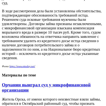
суд.
В ходе рассмотрения дела были установлены обстоятельства,
подтверждающие обоснованность требований истца.
Решением суда исковые требования мужчины были
удовлетворены. Договоры займа признаны незаключенными,
с микрофинансовой организации взыскана компенсация
морального вреда в размере 10 тысяч руб. Кроме того, судом
возложена обязанность на ответчика направить заявление с
требованием удалить из кредитного досье истца сведения о
наличии договоров потребительского займа и о
задолженности по ним, а на Национальное бюро кредитных
историй – исключить из кредитного досье истца указанные
сведения.
Фото
https://www.ettoday.net/
Материалы по теме
Орчанин выиграл суд у микрофинансовой
организации
Житель Орска, от имени которого неизвестные взяли займы,
обратился в Октябрьский районный суд, чтобы признать