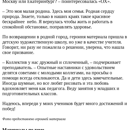
Москву или Екатеринбург? – поинтересовалась «ОХ».
– Это моя малая родина. Здесь моя семья. Родная сердцу
природа. Знаете, только в наших краях такое красивое
бескрайнее небо. Я вернулась чтобы жить и работать в
спокойной обстановке, поправлять здоровье.
По возвращении в родной город, героиня материала пришла в
детскую художественную школу, но уже в качестве учителя.
Говорит, ни разу не пожалела о решении, уверена, что нашла
свое призвание.
– Коллектив у нас дружный и сплоченный, – подчеркивает
преподаватель. – Опытные наставники с удовольствием
делятся советами с молодыми коллегами, на просьбы о
помощи всегда откликаются. Да и дети здесь замечательные.
Иногда шумные, но все любят рисовать и эта любовь
вдохновляет меня как педагога. Веду занятия у младших и
подготовительных классов.
Надеюсь, впереди у моих учеников будет много достижений и
побед!
Фото предоставлено героиней материала
Материалы по теме