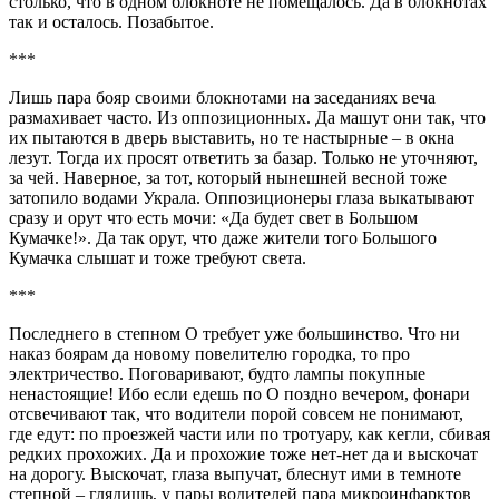
столько, что в одном блокноте не помещалось. Да в блокнотах
так и осталось. Позабытое.
***
Лишь пара бояр своими блокнотами на заседаниях веча
размахивает часто. Из оппозиционных. Да машут они так, что
их пытаются в дверь выставить, но те настырные – в окна
лезут. Тогда их просят ответить за базар. Только не уточняют,
за чей. Наверное, за тот, который нынешней весной тоже
затопило водами Украла. Оппозиционеры глаза выкатывают
сразу и орут что есть мочи: «Да будет свет в Большом
Кумачке!». Да так орут, что даже жители того Большого
Кумачка слышат и тоже требуют света.
***
Последнего в степном О требует уже большинство. Что ни
наказ боярам да новому повелителю городка, то про
электричество. Поговаривают, будто лампы покупные
ненастоящие! Ибо если едешь по О поздно вечером, фонари
отсвечивают так, что водители порой совсем не понимают,
где едут: по проезжей части или по тротуару, как кегли, сбивая
редких прохожих. Да и прохожие тоже нет-нет да и выскочат
на дорогу. Выскочат, глаза выпучат, блеснут ими в темноте
степной – глядишь, у пары водителей пара микроинфарктов