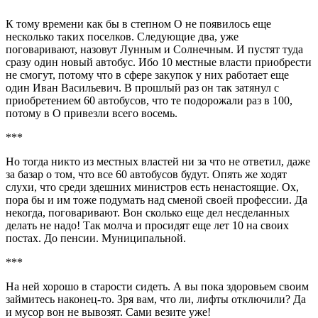
К тому времени как бы в степном О не появилось еще
несколько таких поселков. Следующие два, уже
поговаривают, назовут Лунным и Солнечным. И пустят туда
сразу один новый автобус. Ибо 10 местные власти приобрести
не смогут, потому что в сфере закупок у них работает еще
один Иван Васильевич. В прошлый раз он так затянул с
приобретением 60 автобусов, что те подорожали раз в 100,
потому в О привезли всего восемь.
***
Но тогда никто из местных властей ни за что не ответил, даже
за базар о том, что все 60 автобусов будут. Опять же ходят
слухи, что среди здешних министров есть ненастоящие. Ох,
пора бы и им тоже подумать над сменой своей профессии. Да
некогда, поговаривают. Вон сколько еще дел несделанных
делать не надо! Так молча и просидят еще лет 10 на своих
постах. До пенсии. Муниципальной.
***
На ней хорошо в старости сидеть. А вы пока здоровьем своим
займитесь наконец-то. Зря вам, что ли, лифты отключили? Да
и мусор вон не вывозят. Сами везите уже!