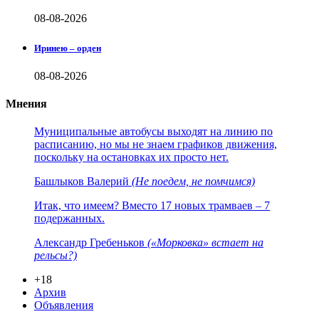
08-08-2026
Иринею – орден
08-08-2026
Мнения
Муниципальные автобусы выходят на линию по
расписанию, но мы не знаем графиков движения,
поскольку на остановках их просто нет.
Башлыков Валерий
(Не поедем, не помчимся)
Итак, что имеем? Вместо 17 новых трамваев – 7
подержанных.
Александр Гребеньков
(«Морковка» встает на
рельсы?)
+18
Архив
Объявления