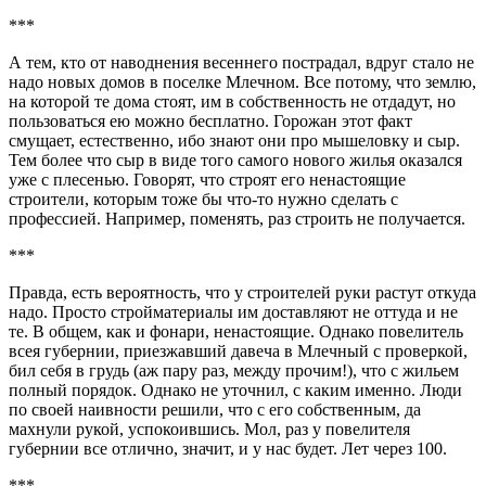
***
А тем, кто от наводнения весеннего пострадал, вдруг стало не
надо новых домов в поселке Млечном. Все потому, что землю,
на которой те дома стоят, им в собственность не отдадут, но
пользоваться ею можно бесплатно. Горожан этот факт
смущает, естественно, ибо знают они про мышеловку и сыр.
Тем более что сыр в виде того самого нового жилья оказался
уже с плесенью. Говорят, что строят его ненастоящие
строители, которым тоже бы что-то нужно сделать с
профессией. Например, поменять, раз строить не получается.
***
Правда, есть вероятность, что у строителей руки растут откуда
надо. Просто стройматериалы им доставляют не оттуда и не
те. В общем, как и фонари, ненастоящие. Однако повелитель
всея губернии, приезжавший давеча в Млечный с проверкой,
бил себя в грудь (аж пару раз, между прочим!), что с жильем
полный порядок. Однако не уточнил, с каким именно. Люди
по своей наивности решили, что с его собственным, да
махнули рукой, успокоившись. Мол, раз у повелителя
губернии все отлично, значит, и у нас будет. Лет через 100.
***