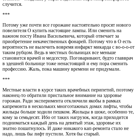
случится.
***
Потому уже почти все горожане настоятельно просят нового
повелителя О купить настоящие лампы. Или сменить на
важном посту Ивана Васильевича, который отвечает за
приобретение некачественных фонарей. Потому что в О есть
вероятность не вылечить вовремя инфаркт микарда с во-о-о-от
таким рубцом. Ведь в местных больницах все меньше
становится врачей и медсестер. Поговаривают, будто главврач
в здешней больнице тоже ненастоящий и ему пора сменить
профессию. Жаль, пока машину времени не придумали.
***
Местные власти в курсе таких врачебных перипетий, поэтому
наконец-то обратили пристальное внимание на здоровье
горожан. Ради эксперимента отключили якобы в рамках
капремонта в нескольких многоэтажных домах лифты, чтобы
жильцы больше ходили пешком. Жильцы в шоке, особенно те,
кому за семьдесят. Ибо от таких нагрузок, когда приходится
подниматься каждый день на девятый этаж, здоровье их
знатно пошатнулось. И даже никакого кап-ремонта стало не
надо, лишь бы лифт пустили. Хотя бы старый.