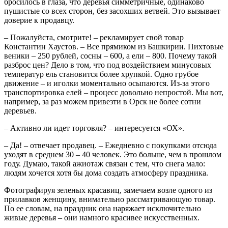
бросилось в глаза, что деревья симметричные, одинаково
пушистые со всех сторон, без засохших ветвей. Это вызывает
доверие к продавцу.
– Пожалуйста, смотрите! – рекламирует свой товар
Константин Хаустов. – Все прямиком из Башкирии. Пихтовые
веники – 250 рублей, сосны – 600, а ели – 800. Почему такой
разброс цен? Дело в том, что под воздействием минусовых
температур ель становится более хрупкой. Одно грубое
движение – и иголки моментально осыпаются. Из-за этого
транспортировка елей – процесс довольно непростой. Мы вот,
например, за раз можем привезти в Орск не более сотни
деревьев.
– Активно ли идет торговля? – интересуется «ОХ».
– Да! – отвечает продавец. – Ежедневно с покупками отсюда
уходят в среднем 30 – 40 человек. Это больше, чем в прошлом
году. Думаю, такой ажиотаж связан с тем, что снега мало:
людям хочется хотя бы дома создать атмосферу праздника.
Фотографируя зеленых красавиц, замечаем возле одного из
прилавков женщину, внимательно рассматривающую товар.
По ее словам, на праздник она наряжает исключительно
живые деревья – они намного красивее искусственных.