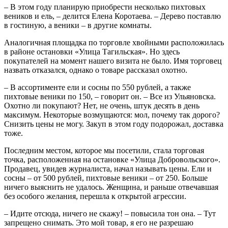
– В этом году планирую приобрести несколько пихтовых
веников и ель, – делится Елена Коротаева. – Дерево поставлю
в гостиную, а веники – в другие комнаты.
Аналогичная площадка по торговле хвойными расположилась
в районе остановки «Улица Тагильская». Но здесь
покупателей на момент нашего визита не было. Имя торговец
назвать отказался, однако о товаре рассказал охотно.
– В ассортименте ели и сосны по 550 рублей, а также
пихтовые веники по 150, – говорит он. – Все из Ульяновска.
Охотно ли покупают? Нет, не очень, штук десять в день
максимум. Некоторые возмущаются: мол, почему так дорого?
Снизить цены не могу. Закуп в этом году подорожал, доставка
тоже.
Последним местом, которое мы посетили, стала торговая
точка, расположенная на остановке «Улица Добровольского».
Продавец, увидев журналиста, начал называть цены. Ели и
сосны – от 500 рублей, пихтовые веники – от 250. Больше
ничего выяснить не удалось. Женщина, и раньше отвечавшая
без особого желания, перешла к открытой агрессии.
– Идите отсюда, ничего не скажу! – повысила тон она. – Тут
запрещено снимать. Это мой товар, я его не разрешаю