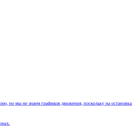
, но мы не знаем графиков движения, поскольку на остановках
нных.