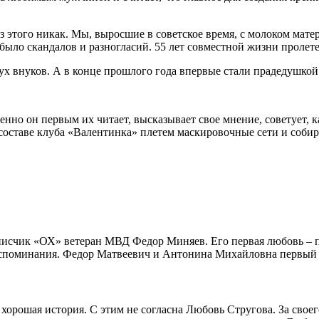
з этого никак. Мы, выросшие в советское время, с молоком мате
было скандалов и разногласий. 55 лет совместной жизни пролете
ух внуков. А в конце прошлого года впервые стали прадедушко
но он первым их читает, высказывает свое мнение, советует, ка
 составе клуба «Валентинка» плетем маскировочные сети и соб
писчик «ОХ» ветеран МВД Федор Миняев. Его первая любовь – 
оспоминания. Федор Матвеевич и Антонина Михайловна первый ра
м хорошая история. С этим не согласна Любовь Стругова. За сво