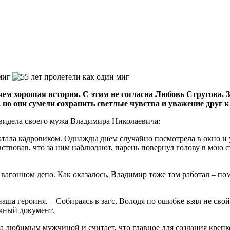
 чем хорошая история. С этим не согласна Любовь Стругова. 
, но они сумели сохранить светлые чувства и уважение друг к
увидела своего мужа Владимира Николаевича:
ботала кадровиком. Однажды днем случайно посмотрела в окно и
ствовав, что за ним наблюдают, парень повернул голову в мою ст
в вагонном депо. Как оказалось, Владимир тоже там работал – 
аша героиня. – Собираясь в загс, Володя по ошибке взял не свой
ужный документ.
 любимым мужчиной и считает, что главное для создания крепкой