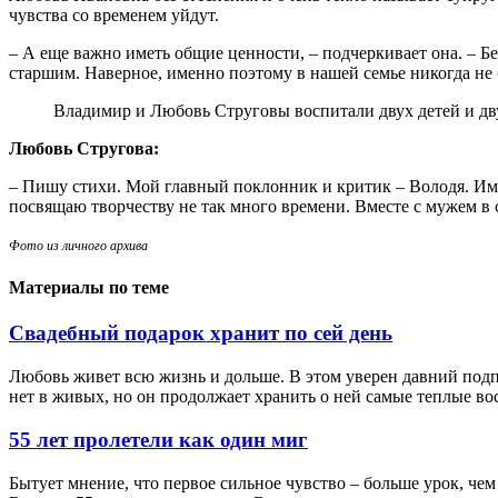
чувства со временем уйдут.
– А еще важно иметь общие ценности, – подчеркивает она. – Бе
старшим. Наверное, именно поэтому в нашей семье никогда не 
Владимир и Любовь Струговы воспитали двух детей и дв
Любовь Стругова:
– Пишу стихи. Мой главный поклонник и критик – Володя. Имен
посвящаю творчеству не так много времени. Вместе с мужем в
Фото из личного архива
Материалы по теме
Свадебный подарок хранит по сей день
Любовь живет всю жизнь и дольше. В этом уверен давний под
нет в живых, но он продолжает хранить о ней самые теплые в
55 лет пролетели как один миг
Бытует мнение, что первое сильное чувство – больше урок, че