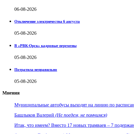
06-08-2026
Отключение электричества 6 августа
05-08-2026
В «РВК-Орск» кадровые перемены
05-08-2026
Потратила неправильно
05-08-2026
Мнения
Муниципальные автобусы выходят на линию по расписанию
Башлыков Валерий
(Не поедем, не помчимся)
Итак, что имеем? Вместо 17 новых трамваев – 7 подержа