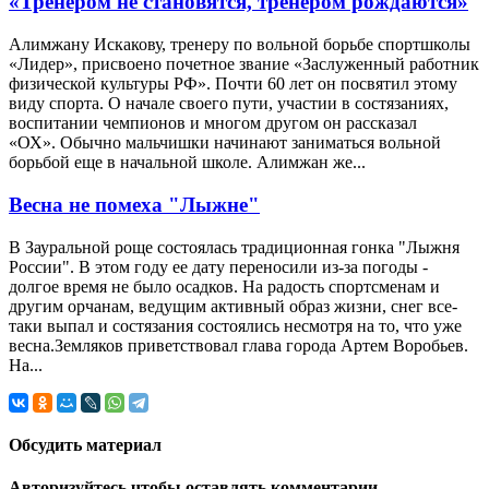
«Тренером не становятся, тренером рождаются»
Алимжану Искакову, тренеру по вольной борьбе спортшколы
«Лидер», присвоено почетное звание «Заслуженный работник
физической культуры РФ». Почти 60 лет он посвятил этому
виду спорта. О начале своего пути, участии в состязаниях,
воспитании чемпионов и многом другом он рассказал
«ОХ». Обычно мальчишки начинают заниматься вольной
борьбой еще в начальной школе. Алимжан же...
Весна не помеха "Лыжне"
В Зауральной роще состоялась традиционная гонка "Лыжня
России". В этом году ее дату переносили из-за погоды -
долгое время не было осадков. На радость спортсменам и
другим орчанам, ведущим активный образ жизни, снег все-
таки выпал и состязания состоялись несмотря на то, что уже
весна.Земляков приветствовал глава города Артем Воробьев.
На...
Обсудить материал
Авторизуйтесь чтобы оставлять комментарии.