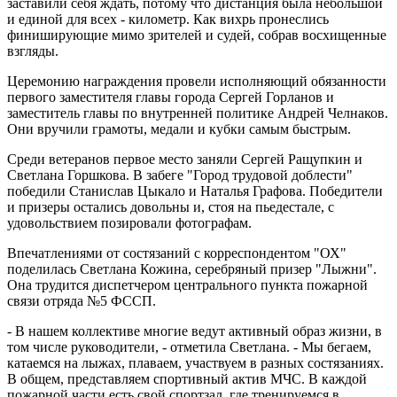
заставили себя ждать, потому что дистанция была небольшой
и единой для всех - километр. Как вихрь пронеслись
финиширующие мимо зрителей и судей, собрав восхищенные
взгляды.
Церемонию награждения провели исполняющий обязанности
первого заместителя главы города Сергей Горланов и
заместитель главы по внутренней политике Андрей Челнаков.
Они вручили грамоты, медали и кубки самым быстрым.
Среди ветеранов первое место заняли Сергей Ращупкин и
Светлана Горшкова. В забеге "Город трудовой доблести"
победили Станислав Цыкало и Наталья Графова. Победители
и призеры остались довольны и, стоя на пьедестале, с
удовольствием позировали фотографам.
Впечатлениями от состязаний с корреспондентом "ОХ"
поделилась Светлана Кожина, серебряный призер "Лыжни".
Она трудится диспетчером центрального пункта пожарной
связи отряда №5 ФССП.
- В нашем коллективе многие ведут активный образ жизни, в
том числе руководители, - отметила Светлана. - Мы бегаем,
катаемся на лыжах, плаваем, участвуем в разных состязаниях.
В общем, представляем спортивный актив МЧС. В каждой
пожарной части есть свой спортзал, где тренируемся в