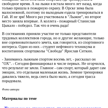
свободное время. А на лыжи я встала много лет назад, когда
только пришла в пожарную охрану. В Орске зима была
малоснежной, поэтому по выходным ездила тренироваться в
Гай. И не зря! Много раз участвовала в "Лыжне", но второе
место заняла впервые. А коллега - пожарный Станислав
Цыкало - победил. Так что я очень рада!
В состязаниях приняли участие не только представители
трудовых коллективов города, но и другие желающие, только
вне соревновательного зачета, как говорится, из спортивного
интереса. Один из них - студент нефтяного техникума и
воспитанник спортшколы "Свобода" Ярослав Ситкин.
- Занимаюсь лыжным спортом восемь лет, - рассказал он
"ОХ". - Сегодня финишировал в числе первых. Не огорчился,
что результат не зачли. Главное - сам спорт, который дарит сам
эмоции, это отдельная маленькая жизнь. Зимние тренировки
давались тяжело, ведь снега было мало, а сегодня трасса
порадовала.
Фото автора
Материалы по теме