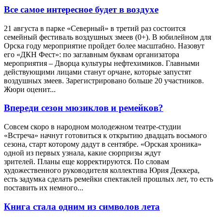
Все самое интересное будет в воздухе
21 августа в парке «Северный» в третий раз состоится
семейный фестиваль воздушных змеев (0+). В юбилейном для
Орска году мероприятие пройдет более масштабно. Назовут
его «ДКН Фест»: по заглавным буквам организатора
мероприятия – Дворца культуры нефтехимиков. Главными
действующими лицами станут орчане, которые запустят
воздушных змеев. Зарегистрировано больше 20 участников.
Жюри оценит...
Впереди сезон мюзиклов и ремейков?
Совсем скоро в народном молодежном театре-студии
«Встреча» начнут готовиться к открытию двадцать восьмого
сезона, старт которому дадут в сентябре. «Орская хроника»
одной из первых узнала, какие сюрпризы ждут
зрителей. Планы еще корректируются. По словам
художественного руководителя коллектива Юрия Деккера,
есть задумка сделать ремейки спектаклей прошлых лет, то есть
поставить их немного...
Книга стала одним из символов лета