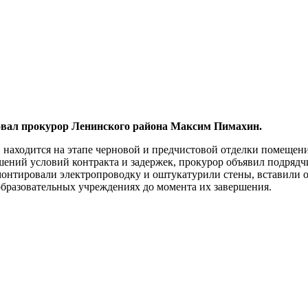
ровал прокурор Ленинского района Максим Пимахин.
у, находится на этапе черновой и предчистовой отделки помеще
шений условий контракта и задержек, прокурор объявил подряд
смонтировали электропроводку и оштукатурили стены, вставили о
образовательных учреждениях до момента их завершения.