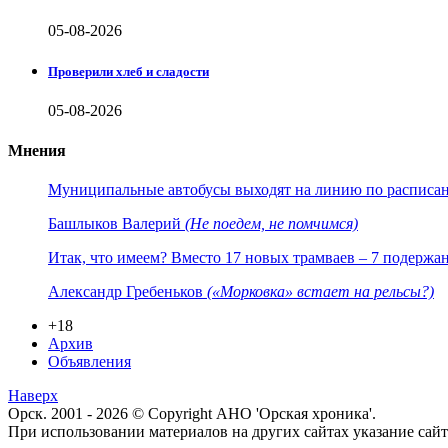
05-08-2026
Проверили хлеб и сладости
05-08-2026
Мнения
Муниципальные автобусы выходят на линию по расписанию
Башлыков Валерий
(Не поедем, не помчимся)
Итак, что имеем? Вместо 17 новых трамваев – 7 подержа
Александр Гребеньков
(«Морковка» встает на рельсы?)
+18
Архив
Объявления
Наверх
Орск. 2001 - 2026 © Copyright АНО 'Орская хроника'.
При использовании материалов на других сайтах указание са