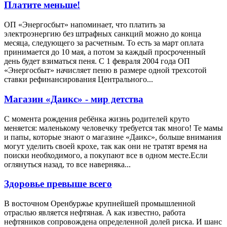
Платите меньше!
ОП «Энергосбыт» напоминает, что платить за
электроэнергию без штрафных санкций можно до конца
месяца, следующего за расчетным. То есть за март оплата
принимается до 10 мая, а потом за каждый просроченный
день будет взиматься пеня. С 1 февраля 2004 года ОП
«Энергосбыт» начисляет пеню в размере одной трехсотой
ставки рефинансирования Центрального...
Магазин «Даикс» - мир детства
С момента рождения ребёнка жизнь родителей круто
меняется: маленькому человечку требуется так много! Те мамы
и папы, которые знают о магазине «Даикс», больше внимания
могут уделить своей крохе, так как они не тратят время на
поиски необходимого, а покупают все в одном месте.Если
оглянуться назад, то все наверняка...
Здоровье превыше всего
В восточном Оренбуржье крупнейшей промышленной
отраслью является нефтяная. А как известно, работа
нефтяников сопровождена определенной долей риска. И шанс