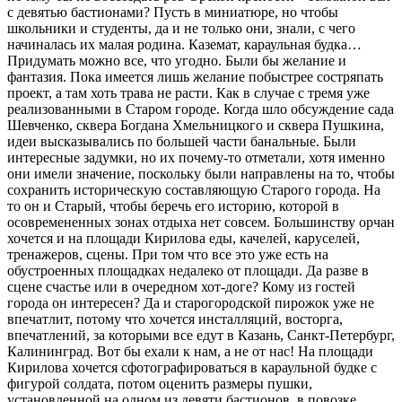
с девятью бастионами? Пусть в миниатюре, но чтобы
школьники и студенты, да и не только они, знали, с чего
начиналась их малая родина. Каземат, караульная будка…
Придумать можно все, что угодно. Были бы желание и
фантазия. Пока имеется лишь желание побыстрее состряпать
проект, а там хоть трава не расти. Как в случае с тремя уже
реализованными в Старом городе. Когда шло обсуждение сада
Шевченко, сквера Богдана Хмельницкого и сквера Пушкина,
идеи высказывались по большей части банальные. Были
интересные задумки, но их почему-то отметали, хотя именно
они имели значение, поскольку были направлены на то, чтобы
сохранить историческую составляющую Старого города. На
то он и Старый, чтобы беречь его историю, которой в
осовремененных зонах отдыха нет совсем. Большинству орчан
хочется и на площади Кирилова еды, качелей, каруселей,
тренажеров, сцены. При том что все это уже есть на
обустроенных площадках недалеко от площади. Да разве в
сцене счастье или в очередном хот-доге? Кому из гостей
города он интересен? Да и старогородской пирожок уже не
впечатлит, потому что хочется инсталляций, восторга,
впечатлений, за которыми все едут в Казань, Санкт-Петербург,
Калининград. Вот бы ехали к нам, а не от нас! На площади
Кирилова хочется сфотографироваться в караульной будке с
фигурой солдата, потом оценить размеры пушки,
установленной на одном из девяти бастионов, в повозке