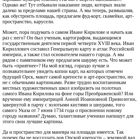
Однако же! Тут отбывали наказание люди, которых знали
далеко за пределами нашей страны. А мы теперь, размышляя,
как обустроить площадь, предлагаем фуд-корт, скамейки, арт-
пространство, карусели.
Может, пора подумать о самом Иване Кирилове и начать как
раз с него? Он был ученым, картографом, выдающимся
государственным деятелем первой четверти XVIII века. Иван
Кириллович составил Генеральную карту и атлас Российской
империи, а также стал основателем нашего города. А мы
рядом с памятником ему предлагаем шаурму есть. Что может
быть «приятнее»? На мой взгляд, гораздо лучше и
познавательнее увидеть копии карт, на которых отмечен
будущий Орск, макет самой крепости и арт-пространство, но
не с обычными картинками. Разве трудно воспитанникам
местных художественных школ изобразить на полотнах
самого Ивана Кирилова на фоне горы Преображенской? Или
вручение ему императрицей Анной Иоанновной Привилегии,
завернутой в парчу с золотыми кистями и шнурами, того
самого Указа от 7 июня 1734 года о присвоении новому
городу названия? Думаю, талантливые ученики напишут для
этого свои лучшие картины.
Да и пространство для маневра на площади имеется. Так
почему бы не воссоздать ров Орской крепости – земляной вал