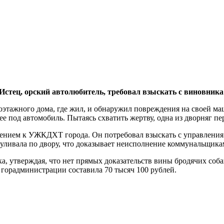
 Истец, орский автолюбитель, требовал взыскать с виновни
тажного дома, где жил, и обнаружил повреждения на своей маш
а ее под автомобиль. Пытаясь схватить жертву, одна из дворняг 
явлением к УЖКДХТ города. Он потребовал взыскать с управле
згуливала по двору, что доказывает неисполнение коммунальщик
ка, утверждая, что нет прямых доказательств вины бродячих соб
орадминистрации составила 70 тысяч 100 рублей.