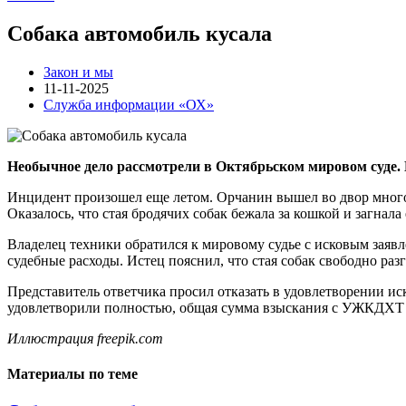
Собака автомобиль кусала
Закон и мы
11-11-2025
Служба информации «ОХ»
Необычное дело рассмотрели в Октябрьском мировом суде.
Инцидент произошел еще летом. Орчанин вышел во двор многоэ
Оказалось, что стая бродячих собак бежала за кошкой и загнал
Владелец техники обратился к мировому судье с исковым за
судебные расходы. Истец пояснил, что стая собак свободно ра
Представитель ответчика просил отказать в удовлетворении ис
удовлетворили полностью, общая сумма взыскания с УЖКДХТ г
Иллюстрация freepik.com
Материалы по теме