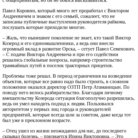
с общепринятым, но он не боялся высказываться.
Павел Коровин, который много лет проработал с Виктором
Андреевичем и знаком с его семьей, сожалеет, что не
записаны публичные выступления руководителя райкома,
послушать которые приходили многие.
– Жаль, что нынешнее поколение не знает, кто такой Виктор
Козерод и его единомышленники, а ведь они внесли
огромный вклад в развитие Орска, – сетует Павел Семенович.
– С подачи Виктора Андреевича и при его содействии
решались глобальные вопросы, например строительство
трамвайных путей в поселок тракторных прицепов.
Проблемы тоже решал. В период ограничения на возведение
объектов, которые все равно надо было строить, в сложном
положении оказался директор ОЗТП Петр Атаманицын. По
поводу него велось разбирательство. Благодаря личному
вмешательству Козерода ситуация благополучно разрешилась,
ведь он умел находить подход к людям. Пользовался
авторитетом у первых лиц города и руководителей
предприятий, которые всегда шли за советом, даже когда тот
был уже в преклонном возрасте.
– Отец ушел из жизни неожиданно для нас, до последнего
скрывал болезнь, – признается Ирина Викторовна. – Это