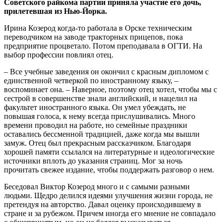
Советского райкома партии приняла участие его дочь,
прилетевшая из Нью-Йорка.
Ирина Козерод когда-то работала в Орске техническим
переводчиком на заводе тракторных прицепов, пока
предприятие процветало. Потом преподавала в ОГТИ. На
выбор профессии повлиял отец.
– Все учебные заведения он окончил с красным дипломом с
единственной четверкой по иностранному языку, –
воспоминает она. – Наверное, поэтому отец хотел, чтобы мы с
сестрой в совершенстве знали английский, и нацелил на
факультет иностранного языка. Он умел убеждать, не
повышая голоса, к нему всегда прислушивались. Много
времени проводил на работе, но семейные праздники
оставались бессменной традицией, даже когда мы вышли
замуж. Отец был прекрасным рассказчиком. Благодаря
хорошей памяти ссылался на литературные и идеологические
источники вплоть до указания страниц. Мог за ночь
прочитать свежее издание, чтобы поддержать разговор о нем.
Беседовал Виктор Козерод много и с самыми разными
людьми. Щедро делился идеями улучшения жизни города, не
претендуя на авторство. Давал оценку происходившему в
стране и за рубежом. Причем иногда его мнение не совпадало