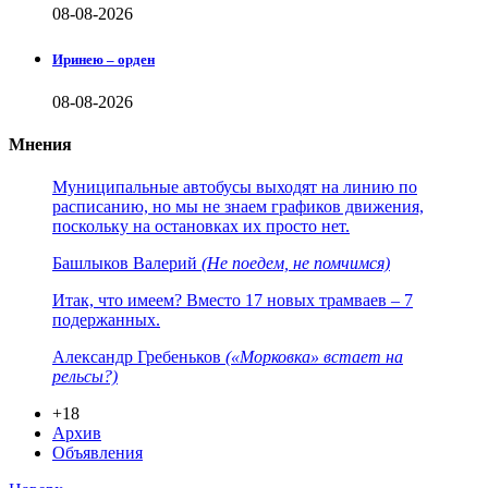
08-08-2026
Иринею – орден
08-08-2026
Мнения
Муниципальные автобусы выходят на линию по
расписанию, но мы не знаем графиков движения,
поскольку на остановках их просто нет.
Башлыков Валерий
(Не поедем, не помчимся)
Итак, что имеем? Вместо 17 новых трамваев – 7
подержанных.
Александр Гребеньков
(«Морковка» встает на
рельсы?)
+18
Архив
Объявления