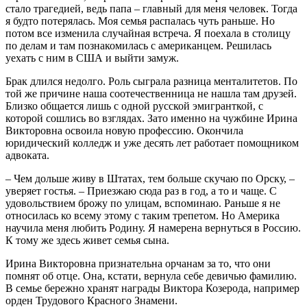
стало трагедией, ведь папа – главный для меня человек. Тогда
я будто потерялась. Моя семья распалась чуть раньше. Но
потом все изменила случайная встреча. Я поехала в столицу
по делам и там познакомилась с американцем. Решилась
уехать с ним в США и выйти замуж.
Брак длился недолго. Роль сыграла разница менталитетов. По
той же причине наша соотечественница не нашла там друзей.
Близко общается лишь с одной русской эмигранткой, с
которой сошлись во взглядах. Зато именно на чужбине Ирина
Викторовна освоила новую профессию. Окончила
юридический колледж и уже десять лет работает помощником
адвоката.
– Чем дольше живу в Штатах, тем больше скучаю по Орску, –
уверяет гостья. – Приезжаю сюда раз в год, а то и чаще. С
удовольствием брожу по улицам, вспоминаю. Раньше я не
относилась ко всему этому с таким трепетом. Но Америка
научила меня любить Родину. Я намерена вернуться в Россию.
К тому же здесь живет семья сына.
Ирина Викторовна признательна орчанам за то, что они
помнят об отце. Она, кстати, вернула себе девичью фамилию.
В семье бережно хранят награды Виктора Козерода, например
орден Трудового Красного Знамени.