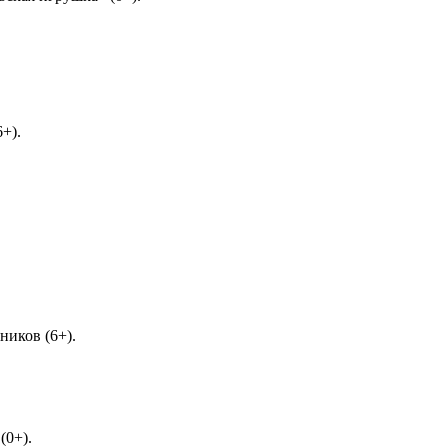
6+).
ников (6+).
(0+).