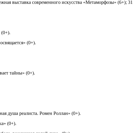
дежная выставка современного искусства «Метаморфозы» (6+); 31 
 (0+).
посвящается» (0+).
вает тайны» (0+).
ная душа реалиста. Ромен Роллан» (0+).
ка» (0+).