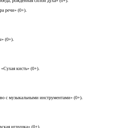
обеда, рожденная силой духа» (0+).
ра речи» (0+).
» (0+).
 «Сухая кисть» (0+).
ство с музыкальными инструментами» (0+).
евская игрушка» (0+).