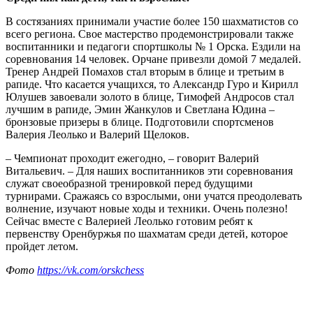
В состязаниях принимали участие более 150 шахматистов со
всего региона. Свое мастерство продемонстрировали также
воспитанники и педагоги спортшколы № 1 Орска. Ездили на
соревнования 14 человек. Орчане привезли домой 7 медалей.
Тренер Андрей Помахов стал вторым в блице и третьим в
рапиде. Что касается учащихся, то Александр Гуро и Кирилл
Юлушев завоевали золото в блице, Тимофей Андросов стал
лучшим в рапиде, Эмин Жанкулов и Светлана Юдина –
бронзовые призеры в блице. Подготовили спортсменов
Валерия Леолько и Валерий Щелоков.
– Чемпионат проходит ежегодно, – говорит Валерий
Витальевич. – Для наших воспитанников эти соревнования
служат своеобразной тренировкой перед будущими
турнирами. Сражаясь со взрослыми, они учатся преодолевать
волнение, изучают новые ходы и техники. Очень полезно!
Сейчас вместе с Валерией Леолько готовим ребят к
первенству Оренбуржья по шахматам среди детей, которое
пройдет летом.
Фото
https://vk.com/orskchess