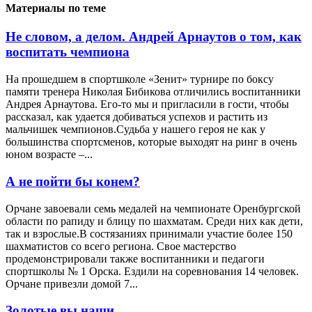
Материалы по теме
Не словом, а делом. Андрей Арнаутов о том, как
воспитать чемпиона
На прошедшем в спортшколе «Зенит» турнире по боксу
памяти тренера Николая Бибикова отличились воспитанники
Андрея Арнаутова. Его-то мы и пригласили в гости, чтобы
рассказал, как удается добиваться успехов и растить из
мальчишек чемпионов.Судьба у нашего героя не как у
большинства спортсменов, которые выходят на ринг в очень
юном возрасте –...
А не пойти бы конем?
Орчане завоевали семь медалей на чемпионате Оренбургской
области по рапиду и блицу по шахматам. Среди них как дети,
так и взрослые.В состязаниях принимали участие более 150
шахматистов со всего региона. Свое мастерство
продемонстрировали также воспитанники и педагоги
спортшколы № 1 Орска. Ездили на соревнования 14 человек.
Орчане привезли домой 7...
Золотые вы наши