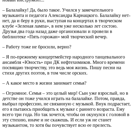
– Балалайку! Да, было такое. Учился у замечательного
музыканта и педагога Александра Карнацкого. Балалайку нет-
нет, да и беру в руки, выступая на концертах в творческом
клубе «Зеленая лампа», в нем уже несколько лет состою.
Друзья два года назад даже организовали и провели в
библиотеке «Пять горожан» мой творческий вечер.
– Работу тоже не бросили, верно?
– Я по-прежнему концертмейстер народного танцевального
ансамбля «Юность» при ДК нефтехимиков. Много времени
посвящаю творчеству, это ведь моя жизнь. Пишу песни на
стихи других поэтов, в том числе орских.
– А какое место в жизни занимает семья?
– Огромное. Семья – это целый мир! Сын уже взрослый, но в
детстве он тоже учился играть на балалайке. Потом, правда,
выбрал профессию, не связанную с музыкой. Внук подрастает,
его я пытаюсь приобщить к музыке с раннего возраста. Ему
всего три года. Но так хочется, чтобы он окунулся с головой в
эту стихию, иначе и не скажешь. И если уж не станет
музыкантом, то хотя бы почувствует всю ее прелесть.