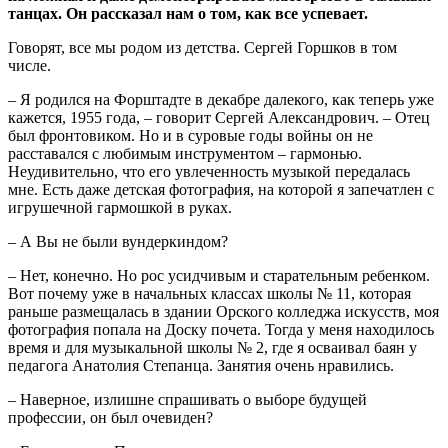
танцах. Он рассказал нам о том, как все успевает.
Говорят, все мы родом из детства. Сергей Горшков в том
числе.
– Я родился на Форштадте в декабре далекого, как теперь уже
кажется, 1955 года, – говорит Сергей Александрович. – Отец
был фронтовиком. Но и в суровые годы войны он не
расставался с любимым инструментом – гармонью.
Неудивительно, что его увлеченность музыкой передалась
мне. Есть даже детская фотография, на которой я запечатлен с
игрушечной гармошкой в руках.
– А Вы не были вундеркиндом?
– Нет, конечно. Но рос усидчивым и старательным ребенком.
Вот почему уже в начальных классах школы № 11, которая
раньше размещалась в здании Орского колледжа искусств, моя
фотография попала на Доску почета. Тогда у меня находилось
время и для музыкальной школы № 2, где я осваивал баян у
педагога Анатолия Степанца. Занятия очень нравились.
– Наверное, излишне спрашивать о выборе будущей
профессии, он был очевиден?