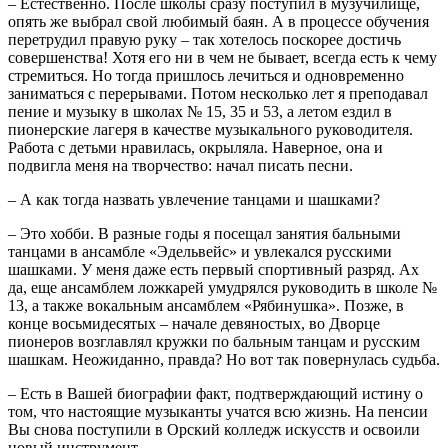
– Естественно. После школы сразу поступил в музучилище,
опять же выбрал свой любимый баян. А в процессе обучения
перетрудил правую руку – так хотелось поскорее достичь
совершенства! Хотя его ни в чем не бывает, всегда есть к чему
стремиться. Но тогда пришлось лечиться и одновременно
заниматься с перерывами. Потом несколько лет я преподавал
пение и музыку в школах № 15, 35 и 53, а летом ездил в
пионерские лагеря в качестве музыкального руководителя.
Работа с детьми нравилась, окрыляла. Наверное, она и
подвигла меня на творчество: начал писать песни.
– А как тогда назвать увлечение танцами и шашками?
– Это хобби. В разные годы я посещал занятия бальными
танцами в ансамбле «Эдельвейс» и увлекался русскими
шашками. У меня даже есть первый спортивный разряд. Ах
да, еще ансамблем ложкарей умудрялся руководить в школе №
13, а также вокальным ансамблем «Рябинушка». Позже, в
конце восьмидесятых – начале девяностых, во Дворце
пионеров возглавлял кружки по бальным танцам и русским
шашкам. Неожиданно, правда? Но вот так повернулась судьба.
– Есть в Вашей биографии факт, подтверждающий истину о
том, что настоящие музыканты учатся всю жизнь. На пенсии
Вы снова поступили в Орский колледж искусств и освоили
новый инструмент...