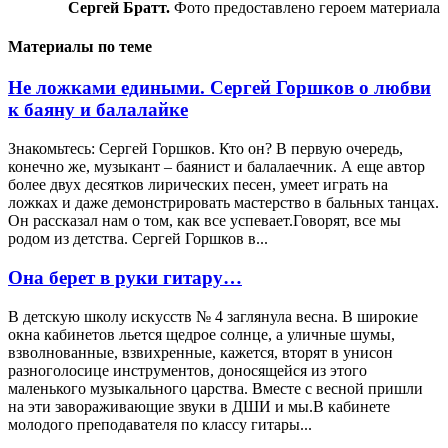
Сергей Братт.
Фото предоставлено героем материала
Материалы по теме
Не ложками едиными. Сергей Горшков о любви
к баяну и балалайке
Знакомьтесь: Сергей Горшков. Кто он? В первую очередь,
конечно же, музыкант – баянист и балалаечник. А еще автор
более двух десятков лирических песен, умеет играть на
ложках и даже демонстрировать мастерство в бальных танцах.
Он рассказал нам о том, как все успевает.Говорят, все мы
родом из детства. Сергей Горшков в...
Она берет в руки гитару…
В детскую школу искусств № 4 заглянула весна. В широкие
окна кабинетов льется щедрое солнце, а уличные шумы,
взволнованные, взвихренные, кажется, вторят в унисон
разноголосице инструментов, доносящейся из этого
маленького музыкального царства. Вместе с весной пришли
на эти завораживающие звуки в ДШИ и мы.В кабинете
молодого преподавателя по классу гитары...