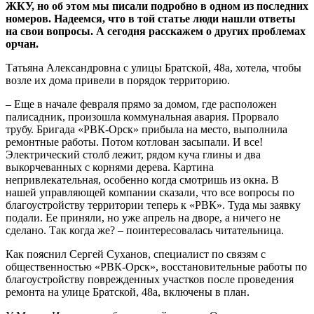
ЖКУ, но об этом мы писали подробно в одном из последних
номеров. Надеемся, что в той статье люди нашли ответы
на свои вопросы. А сегодня расскажем о других проблемах
орчан.
Татьяна Александровна с улицы Братской, 48а, хотела, чтобы
возле их дома привели в порядок территорию.
– Еще в начале февраля прямо за домом, где расположен
палисадник, произошла коммунальная авария. Прорвало
трубу. Бригада «РВК-Орск» прибыла на место, выполнила
ремонтные работы. Потом котлован засыпали. И все!
Электрический столб лежит, рядом куча глины и два
выкорчеванных с корнями дерева. Картина
непривлекательная, особенно когда смотришь из окна. В
нашей управляющей компании сказали, что все вопросы по
благоустройству территории теперь к «РВК». Туда мы заявку
подали. Ее приняли, но уже апрель на дворе, а ничего не
сделано. Так когда же? – поинтересовалась читательница.
Как пояснил Сергей Суханов, специалист по связям с
общественностью «РВК-Орск», восстановительные работы по
благоустройству поврежденных участков после проведения
ремонта на улице Братской, 48а, включены в план.