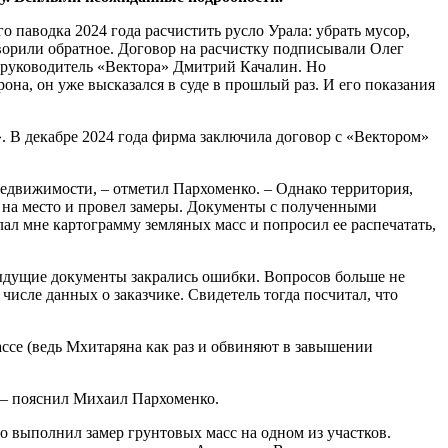
 паводка 2024 года расчистить русло Урала: убрать мусор,
ворили обратное. Договор на расчистку подписывали Олег
руководитель «Вектора» Дмитрий Качалин. Но
на, он уже высказался в суде в прошлый раз. И его показания
. В декабре 2024 года фирма заключила договор с «Вектором»
едвижимости, – отметил Пархоменко. – Однако территория,
л на место и провел замеры. Документы с полученными
ал мне картограмму земляных масс и попросил ее распечатать,
ыдущие документы закрались ошибки. Вопросов больше не
исле данных о заказчике. Свидетель тогда посчитал, что
ассе (ведь Мхитаряна как раз и обвиняют в завышении
, – пояснил Михаил Пархоменко.
 выполнил замер грунтовых масс на одном из участков.