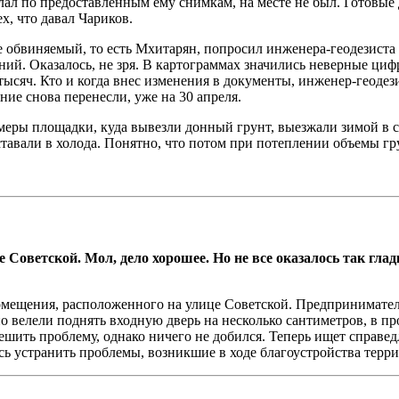
елал по предоставленным ему снимкам, на месте не был. Готовы
х, что давал Чариков.
ске обвиняемый, то есть Мхитарян, попросил инженера-геодезист
ий. Оказалось, не зря. В картограммах значились неверные циф
ысяч. Кто и когда внес изменения в документы, инженер-геодезис
ие снова перенесли, уже на 30 апреля.
амеры площадки, куда вывезли донный грунт, выезжали зимой в 
оставали в холода. Понятно, что потом при потеплении объемы г
 Советской. Мол, дело хорошее. Но не все оказалось так гла
омещения, расположенного на улице Советской. Предприниматель
 велели поднять входную дверь на несколько сантиметров, в пр
ить проблему, однако ничего не добился. Теперь ищет справедл
 устранить проблемы, возникшие в ходе благоустройства террит