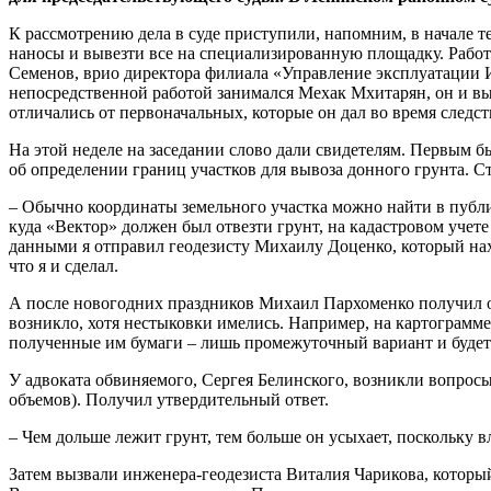
К рассмотрению дела в суде приступили, напомним, в начале т
наносы и вывезти все на специализированную площадку. Работ
Семенов, врио директора филиала «Управление эксплуатации
непосредственной работой занимался Мехак Мхитарян, он и выс
отличались от первоначальных, которые он дал во время следст
На этой неделе на заседании слово дали свидетелям. Первым 
об определении границ участков для вывоза донного грунта. Ст
– Обычно координаты земельного участка можно найти в публи
куда «Вектор» должен был отвезти грунт, на кадастровом учет
данными я отправил геодезисту Михаилу Доценко, который нахо
что я и сделал.
А после новогодних праздников Михаил Пархоменко получил о
возникло, хотя нестыковки имелись. Например, на картограмме
полученные им бумаги – лишь промежуточный вариант и будет е
У адвоката обвиняемого, Сергея Белинского, возникли вопросы
объемов). Получил утвердительный ответ.
– Чем дольше лежит грунт, тем больше он усыхает, поскольку в
Затем вызвали инженера-геодезиста Виталия Чарикова, которы