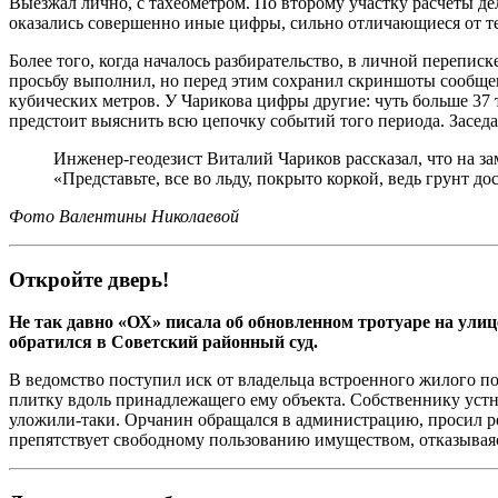
Выезжал лично, с тахеометром. По второму участку расчеты д
оказались совершенно иные цифры, сильно отличающиеся от те
Более того, когда началось разбирательство, в личной перепи
просьбу выполнил, но перед этим сохранил скриншоты сообщен
кубических метров. У Чарикова цифры другие: чуть больше 37 т
предстоит выяснить всю цепочку событий того периода. Заседан
Инженер-геодезист Виталий Чариков рассказал, что на з
«Представьте, все во льду, покрыто коркой, ведь грунт д
Фото Валентины Николаевой
Откройте дверь!
Не так давно «ОХ» писала об обновленном тротуаре на улице
обратился в Советский районный суд.
В ведомство поступил иск от владельца встроенного жилого п
плитку вдоль принадлежащего ему объекта. Собственнику устно
уложили-таки. Орчанин обращался в администрацию, просил реш
препятствует свободному пользованию имуществом, отказываясь