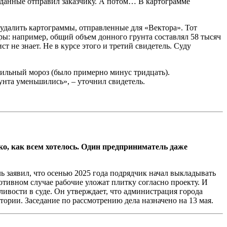
е данные отправил заказчику. А потом… В картограмме
а удалить картограммы, отправленные для «Вектора». Тот
ры: например, общий объем донного грунта составлял 58 тысяч
т не знает. Не в курсе этого и третий свидетель. Суду
сильный мороз (было примерно минус тридцать).
рунта уменьшились», – уточнил свидетель.
дко, как всем хотелось. Один предприниматель даже
 заявил, что осенью 2025 года подрядчик начал выкладывать
отивном случае рабочие уложат плитку согласно проекту. И
ивости в суде. Он утверждает, что администрация города
ории. Заседание по рассмотрению дела назначено на 13 мая.