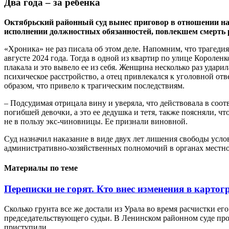
Два года – за ребенка
Октябрьский районный суд вынес приговор в отношении на
исполнении должностных обязанностей, повлекшем смерть 
«Хроника» не раз писала об этом деле. Напомним, что трагеди
августе 2024 года. Тогда в одной из квартир по улице Королен
плакала и это вывело ее из себя. Женщина несколько раз удари
психическое расстройство, а отец привлекался к уголовной о
образом, что привело к трагическим последствиям.
– Подсудимая отрицала вину и уверяла, что действовала в соо
погибшей девочки, а это ее дедушка и тетя, также поясняли, ч
не в пользу экс-чиновницы. Ее признали виновной.
Суд назначил наказание в виде двух лет лишения свободы усл
административно-хозяйственных полномочий в органах местног
Материалы по теме
Переписки не горят. Кто внес изменения в карто
Сколько грунта все же достали из Урала во время расчистки его
председательствующего судьи. В Ленинском районном суде пр
приступили,...