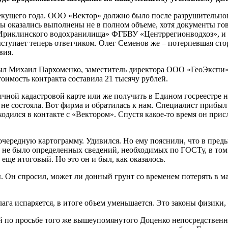
екущего года. ООО «Вектор» должно было после разрушительного
ы оказались выполнены не в полном объеме, хотя документы го
 Ириклинского водохранилища» ФГБВУ «Центррегионводхоз», и 
тупает теперь ответчиком. Олег Семенов же – потерпевшая сторо
вия.
был Михаил Пархоменко, заместитель директора ООО «ГеоЭкспи»
оимость контракта составила 21 тысячу рублей.
чной кадастровой карте или же получить в Едином госреестре н
е не состояла. Вот фирма и обратилась к нам. Специалист прибы
дился в контакте с «Вектором». Спустя какое-то время он присл
чередную картограмму. Удивился. Но ему пояснили, что в пред
 не было определенных сведений, необходимых по ГОСТу, в том ч
ще итоговый. Но это он и был, как оказалось.
. Он спросил, может ли донный грунт со временем потерять в м
лага испаряется, в итоге объем уменьшается. Это законы физики
й по просьбе того же вышеупомянутого Доценко непосредственно