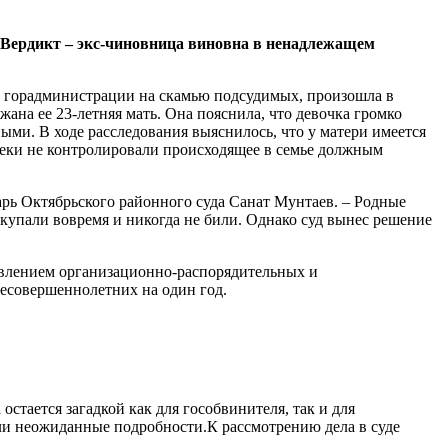
 Вердикт – экс-чиновница виновна в ненадлежащем
тва горадминистрации на скамью подсудимых, произошла в
ана ее 23-летняя мать. Она пояснила, что девочка громко
ными. В ходе расследования выяснилось, что у матери имеется
пеки не контролировали происходящее в семье должным
тарь Октябрьского районного суда Санат Мунтаев. – Родные
, купали вовремя и никогда не били. Однако суд вынес решение
ствлением организационно-распорядительных и
есовершеннолетних на один год.
остается загадкой как для гособвинителя, так и для
ли неожиданные подробности.К рассмотрению дела в суде