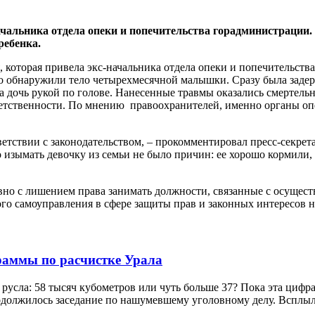
чальника отдела опеки и попечительства горадминистрации.
ребенка.
я, которая привела экс-начальника отдела опеки и попечительс
ко обнаружили тело четырехмесячной малышки. Сразу была задерж
ла дочь рукой по голове. Нанесенные травмы оказались смертель
тветственности. По мнению правоохранителей, именно органы о
тветствии с законодательством, – прокомментировал пресс-секре
то изымать девочку из семьи не было причин: ее хорошо кормили
овно с лишением права занимать должности, связанные с осуще
о самоуправления в сфере защиты прав и законных интересов н
граммы по расчистке Урала
 русла: 58 тысяч кубометров или чуть больше 37? Пока эта цифра 
одолжилось заседание по нашумевшему уголовному делу. Всплы