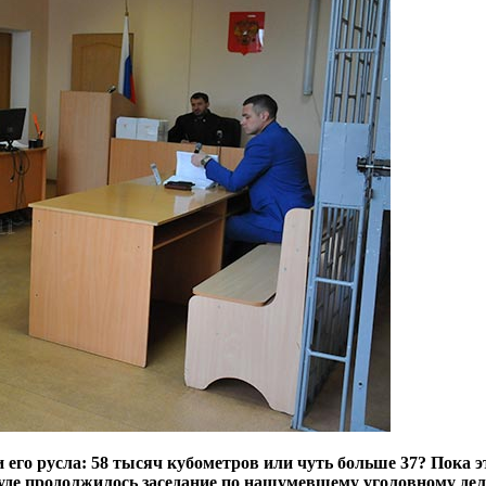
 его русла: 58 тысяч кубометров или чуть больше 37? Пока эт
суде продолжилось заседание по нашумевшему уголовному де