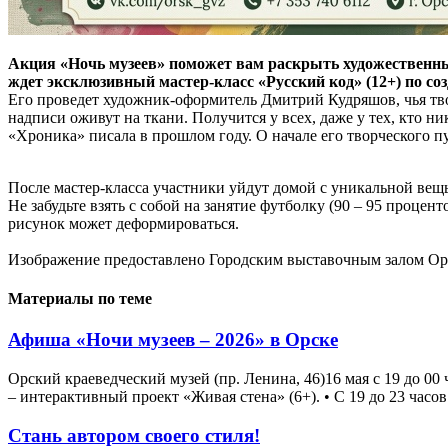
Акция «Ночь музеев» поможет вам раскрыть художественные 
ждет эксклюзивный мастер-класс «Русский код» (12+) по со
Его проведет художник-оформитель Дмитрий Кудряшов, чья тво
надписи оживут на ткани. Получится у всех, даже у тех, кто 
«Хроника» писала в прошлом году. О начале его творческого п
После мастер-класса участники уйдут домой с уникальной вещ
Не забудьте взять с собой на занятие футболку (90 – 95 проце
рисунок может деформироваться.
Изображение предоставлено Городским выставочным залом Ор
Материалы по теме
Афиша «Ночи музеев – 2026» в Орске
Орский краеведческий музей (пр. Ленина, 46)16 мая с 19 до 00 ч
– интерактивный проект «Живая стена» (6+). • С 19 до 23 часов
Стань автором своего стиля!