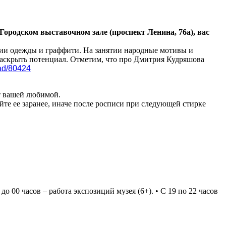
ородском выставочном зале (проспект Ленина, 76а), вас
ции одежды и граффити. На занятии народные мотивы и
 раскрыть потенциал. Отметим, что про Дмитрия Кудряшова
ead/80424
т вашей любимой.
йте ее заранее, иначе после росписи при следующей стирке
о 00 часов – работа экспозиций музея (6+). • С 19 по 22 часов