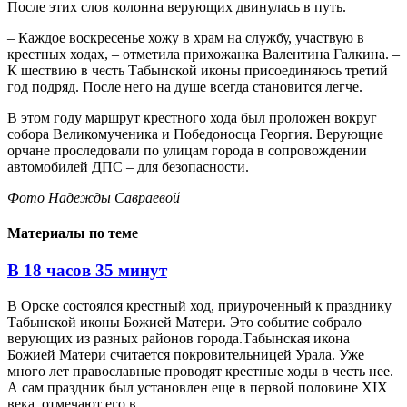
После этих слов колонна верующих двинулась в путь.
– Каждое воскресенье хожу в храм на службу, участвую в
крестных ходах, – отметила прихожанка Валентина Галкина. –
К шествию в честь Табынской иконы присоединяюсь третий
год подряд. После него на душе всегда становится легче.
В этом году маршрут крестного хода был проложен вокруг
собора Великомученика и Победоносца Георгия. Верующие
орчане проследовали по улицам города в сопровождении
автомобилей ДПС – для безопасности.
Фото Надежды Савраевой
Материалы по теме
В 18 часов 35 минут
В Орске состоялся крестный ход, приуроченный к празднику
Табынской иконы Божией Матери. Это событие собрало
верующих из разных районов города.Табынская икона
Божией Матери считается покровительницей Урала. Уже
много лет православные проводят крестные ходы в честь нее.
А сам праздник был установлен еще в первой половине XIX
века, отмечают его в...