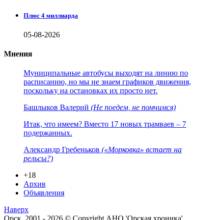
Плюс 4 миллиарда
05-08-2026
Мнения
Муниципальные автобусы выходят на линию по
расписанию, но мы не знаем графиков движения,
поскольку на остановках их просто нет.
Башлыков Валерий
(Не поедем, не помчимся)
Итак, что имеем? Вместо 17 новых трамваев – 7
подержанных.
Александр Гребеньков
(«Морковка» встает на
рельсы?)
+18
Архив
Объявления
Наверх
Орск. 2001 - 2026 © Copyright АНО 'Орская хроника'.