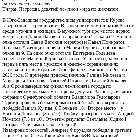
шахматного искусства.
Тигран Петросян, девятый чемпион мира по шахматам.
В Юго-Западном государственном университете в Курске
завершились соревнования Высшей лиги чемпионатов России
среди мужчин и женщин. В мужском турнире чистое первое
место занял Давид Паравян, набравший 6,5 очка из 9. На пол-
очка отстали Савва Ветохин (серебро) и Павел Понкратов
(бронза). У женщин победила Мария Першина, набравшая 7
очков из 9. На одно очко отстали Екатерина Гольцева
(серебро) и Марина Корнева (бронза). Участники, занявшие
первые пять мест в мужском и женском соревнованиях,
завоевали право играть в Суперфинале чемпионата России
2026 года. К призерам присоединились Галина Михеева и
Маргарита Потапова, Алексей Гоганов и Дмитрий Кокарев.
А в Орске завершился финал чемпионата города по
классическим шахматам на призы депутата Законодательного
собрания Оренбургской области Владимира Гудомарова.
Турнир прошел в бескомпромиссной борьбе и завершился
победой Данила Кучмы (8,5 очка из 10). Второе место – у
Евгения Данилова (8 из 10). Тройку призеров замкнул Андрей
Помахов (7,5 из 10). Отметим результат Светланы Юдиной,
которая с 7 очками стала четвертой.
Из мировых новостей. Алиреза Фирузджа победил в третьем
этапе «Grand Chess Tour» «Super Rapid&Blitz», который