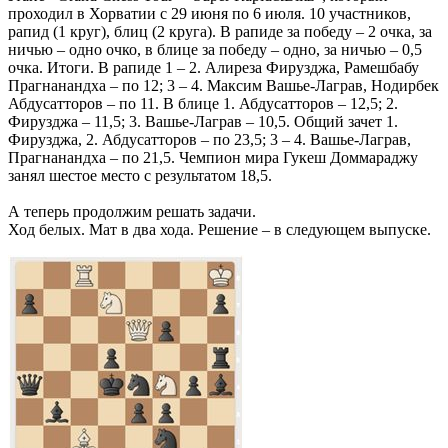
проходил в Хорватии с 29 июня по 6 июля. 10 участников,
рапид (1 круг), блиц (2 круга). В рапиде за победу – 2 очка, за
ничью – одно очко, в блице за победу – одно, за ничью – 0,5
очка. Итоги. В рапиде 1 – 2. Алиреза Фирузджа, Рамешбабу
Прагнанандха – по 12; 3 – 4. Максим Вашье-Лаграв, Нодирбек
Абдусатторов – по 11. В блице 1. Абдусатторов – 12,5; 2.
Фирузджа – 11,5; 3. Вашье-Лаграв – 10,5. Общий зачет 1.
Фирузджа, 2. Абдусатторов – по 23,5; 3 – 4. Вашье-Лаграв,
Прагнанандха – по 21,5. Чемпион мира Гукеш Доммараджу
занял шестое место с результатом 18,5.
А теперь продолжим решать задачи.
Ход белых. Мат в два хода. Решение – в следующем выпуске.