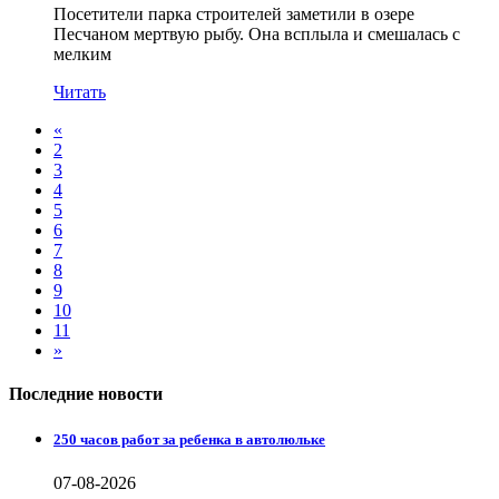
Посетители парка строителей заметили в озере
Песчаном мертвую рыбу. Она всплыла и смешалась с
мелким
Читать
«
2
3
4
5
6
7
8
9
10
11
»
Последние новости
250 часов работ за ребенка в автолюльке
07-08-2026