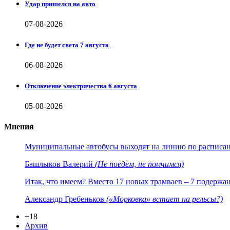
Удар пришелся на авто
07-08-2026
Где не будет света 7 августа
06-08-2026
Отключение электричества 6 августа
05-08-2026
Мнения
Муниципальные автобусы выходят на линию по расписанию
Башлыков Валерий
(Не поедем, не помчимся)
Итак, что имеем? Вместо 17 новых трамваев – 7 подержа
Александр Гребеньков
(«Морковка» встает на рельсы?)
+18
Архив