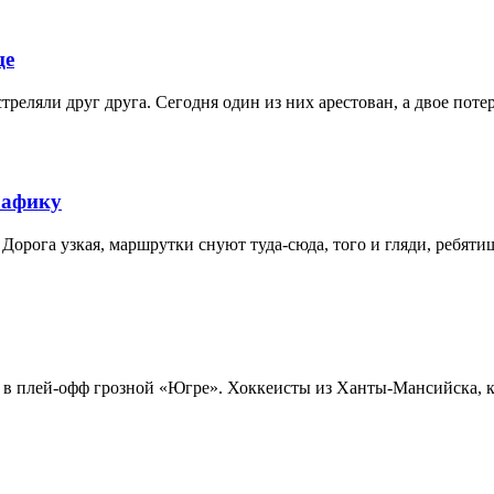
це
треляли друг друга. Сегодня один из них арестован, а двое пот
рафику
 Дорога узкая, маршрутки снуют туда-сюда, того и гляди, ребятишк
 плей-офф грозной «Югре». Хоккеисты из Ханты-Мансийска, кст