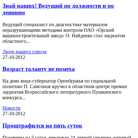
Знай наших! Ведущий по должности и по
деяниям
Ведущий специалист по диагностике материалов
неразрушающими методами контроля ОАО «Орский
машиностроительный завод» О. Найденко стал лауреатом
областного...
Люди нашего города
27-10-2012
Возраст таланту не помеха
На днях вице-губернатор Оренбуржья по социальной
политике П. Самсонов вручил в областном центре премии
лауреатам Всероссийского литературного Пушкинского
конкурса...
Новости
27-10-2012
Проштрафился на пять суток
Позавчера на 5 суток арестован 24-летний орчанин, который