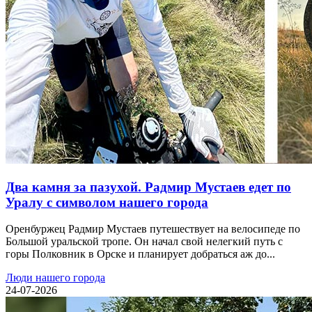
Два камня за пазухой. Радмир Мустаев едет по
Уралу с символом нашего города
Оренбуржец Радмир Мустаев путешествует на велосипеде по
Большой уральской тропе. Он начал свой нелегкий путь с
горы Полковник в Орске и планирует добраться аж до...
Люди нашего города
24-07-2026