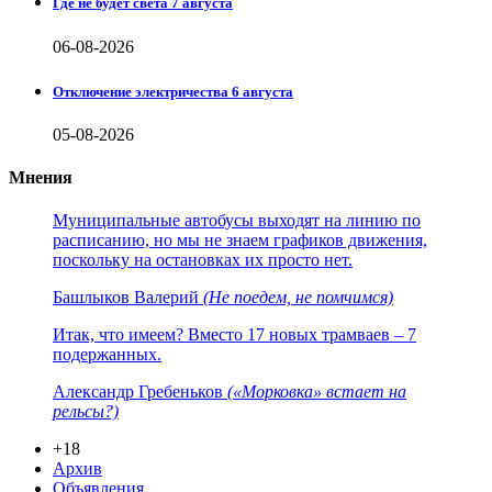
Где не будет света 7 августа
06-08-2026
Отключение электричества 6 августа
05-08-2026
Мнения
Муниципальные автобусы выходят на линию по
расписанию, но мы не знаем графиков движения,
поскольку на остановках их просто нет.
Башлыков Валерий
(Не поедем, не помчимся)
Итак, что имеем? Вместо 17 новых трамваев – 7
подержанных.
Александр Гребеньков
(«Морковка» встает на
рельсы?)
+18
Архив
Объявления