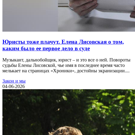
Юристы тоже плачут. Елена Лисовская о том,
каким было ее первое дело в суде
Музыкант, дальнобойщик, юрист – и это все о ней. Повороты
судьбы Елены Лисовской, чье имя в последнее время часто
мелькает на страницах «Хроники», достойны экранизации....
Закон и мы
04-06-2026