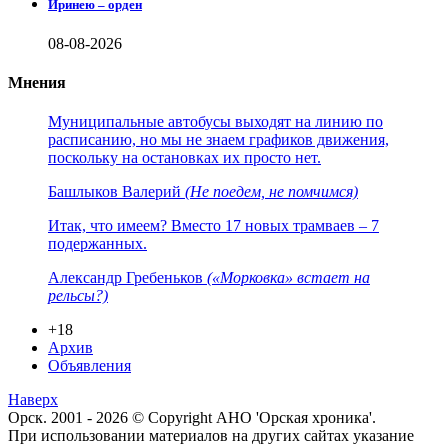
Иринею – орден
08-08-2026
Мнения
Муниципальные автобусы выходят на линию по
расписанию, но мы не знаем графиков движения,
поскольку на остановках их просто нет.
Башлыков Валерий
(Не поедем, не помчимся)
Итак, что имеем? Вместо 17 новых трамваев – 7
подержанных.
Александр Гребеньков
(«Морковка» встает на
рельсы?)
+18
Архив
Объявления
Наверх
Орск. 2001 - 2026 © Copyright АНО 'Орская хроника'.
При использовании материалов на других сайтах указание