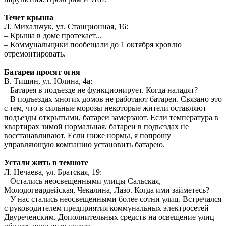
Течет крыша
Л. Михальчук, ул. Станционная, 16:
– Крыша в доме протекает...
– Коммунальщики пообещали до 1 октября кровлю
отремонтировать.
Батареи просят огня
В. Тишин, ул. Юлина, 4а:
– Батарея в подъезде не функционирует. Когда наладят?
– В подъездах многих домов не работают батареи. Связано это
с тем, что в сильные морозы некоторые жители оставляют
подъезды открытыми, батареи замерзают. Если температура в
квартирах зимой нормальная, батареи в подъездах не
восстанавливают. Если ниже нормы, я попрошу
управляющую компанию установить батарею.
Устали жить в темноте
Л. Нечаева, ул. Братская, 19:
– Остались неосвещенными улицы Сальская,
Молодогвардейская, Чекалина, Лазо. Когда ими займетесь?
– У нас стались неосвещенными более сотни улиц. Встречался
с руководителем предприятия коммунальных электросетей
Двуреченским. Дополнительных средств на освещение улиц