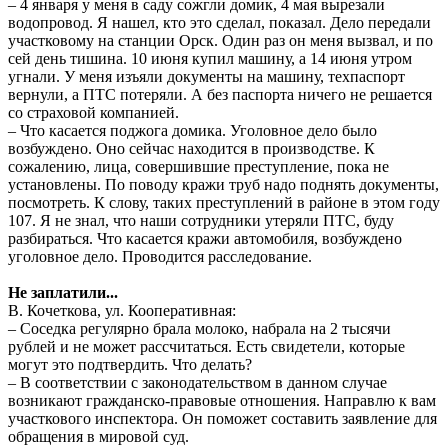
– 4 января у меня в саду сожгли домик, 4 мая вырезали
водопровод. Я нашел, кто это сделал, показал. Дело передали
участковому на станции Орск. Один раз он меня вызвал, и по
сей день тишина. 10 июня купил машину, а 14 июня утром
угнали. У меня изъяли документы на машину, техпаспорт
вернули, а ПТС потеряли. А без паспорта ничего не решается
со страховой компанией.
– Что касается поджога домика. Уголовное дело было
возбуждено. Оно сейчас находится в производстве. К
сожалению, лица, совершившие преступление, пока не
установлены. По поводу кражи труб надо поднять документы,
посмотреть. К слову, таких преступлений в районе в этом году
107. Я не знал, что наши сотрудники утеряли ПТС, буду
разбираться. Что касается кражи автомобиля, возбуждено
уголовное дело. Проводится расследование.
Не заплатили...
В. Кочеткова, ул. Кооперативная:
– Cоседка регулярно брала молоко, набрала на 2 тысячи
рублей и не может рассчитаться. Есть свидетели, которые
могут это подтвердить. Что делать?
– В соответствии с законодательством в данном случае
возникают гражданско-правовые отношения. Направлю к вам
участкового инспектора. Он поможет составить заявление для
обращения в мировой суд.