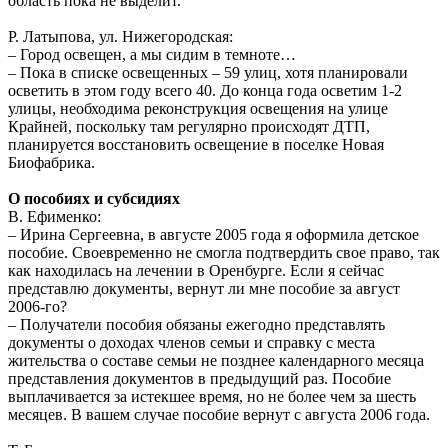
область пока не выделит.
Р. Латыпова, ул. Нижегородская:
– Город освещен, а мы сидим в темноте…
– Пока в списке освещенных – 59 улиц, хотя планировали
осветить в этом году всего 40. До конца года осветим 1-2
улицы, необходима реконструкция освещения на улице
Крайней, поскольку там регулярно происходят ДТП,
планируется восстановить освещение в поселке Новая
Биофабрика.
О пособиях и субсидиях
В. Ефименко:
– Ирина Сергеевна, в августе 2005 года я оформила детское
пособие. Своевременно не смогла подтвердить свое право, так
как находилась на лечении в Оренбурге. Если я сейчас
представлю документы, вернут ли мне пособие за август
2006-го?
– Получатели пособия обязаны ежегодно представлять
документы о доходах членов семьи и справку с места
жительства о составе семьи не позднее календарного месяца
представления документов в предыдущий раз. Пособие
выплачивается за истекшее время, но не более чем за шесть
месяцев. В вашем случае пособие вернут с августа 2006 года.