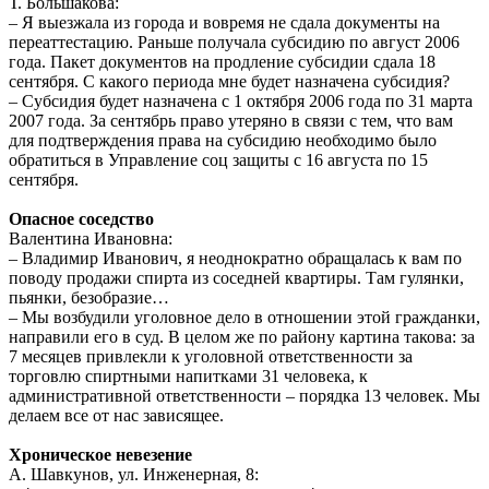
Т. Большакова:
– Я выезжала из города и вовремя не сдала документы на
переаттестацию. Раньше получала субсидию по август 2006
года. Пакет документов на продление субсидии сдала 18
сентября. С какого периода мне будет назначена субсидия?
– Субсидия будет назначена с 1 октября 2006 года по 31 марта
2007 года. За сентябрь право утеряно в связи с тем, что вам
для подтверждения права на субсидию необходимо было
обратиться в Управление соц защиты с 16 августа по 15
сентября.
Опасное соседство
Валентина Ивановна:
– Владимир Иванович, я неоднократно обращалась к вам по
поводу продажи спирта из соседней квартиры. Там гулянки,
пьянки, безобразие…
– Мы возбудили уголовное дело в отношении этой гражданки,
направили его в суд. В целом же по району картина такова: за
7 месяцев привлекли к уголовной ответственности за
торговлю спиртными напитками 31 человека, к
административной ответственности – порядка 13 человек. Мы
делаем все от нас зависящее.
Хроническое невезение
А. Шавкунов, ул. Инженерная, 8: