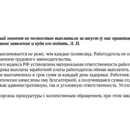
ый момент не полностью выплатили за август (у нас практик
ное заявление и куда его подать. Л. П.
выплачивается не реже, чем каждые полмесяца. Работодатель не и
шением трудового законодательства.
ого кодекса РФ установлена материальная ответственность работо
рока выплаты заработной платы работодатель обязан выплатить 
е выплаченных в срок сумм за каждый день задержки. Работник 
ически начислены ему бухгалтерией, а получившаяся сумма отд
как административную, так и уголовную ответственность. Уголов
в органы прокуратуры с коллективным обращением, при этом за