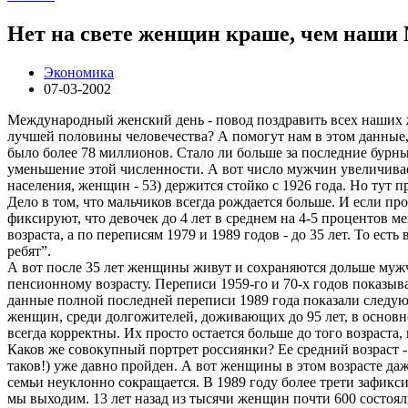
Нет на свете женщин краше, чем наш
Экономика
07-03-2002
Международный женский день - повод поздравить всех наших ж
лучшей половины человечества? А помогут нам в этом данные,
было более 78 миллионов. Стало ли больше за последние бурн
уменьшение этой численности. А вот число мужчин увеличива
населения, женщин - 53) держится стойко с 1926 года. Но тут
Дело в том, что мальчиков всегда рождается больше. И если 
фиксируют, что девочек до 4 лет в среднем на 4-5 процентов м
возраста, а по переписям 1979 и 1989 годов - до 35 лет. То ест
ребят”.
А вот после 35 лет женщины живут и сохраняются дольше мужчи
пенсионному возрасту. Переписи 1959-го и 70-х годов показыва
данные полной последней переписи 1989 года показали следую
женщин, среди долгожителей, доживающих до 95 лет, в основн
всегда корректны. Их просто остается больше до того возраста,
Каков же совокупный портрет россиянки? Ее средний возраст -
таков!) уже давно пройден. А вот женщины в этом возрасте да
семьи неуклонно сокращается. В 1989 году более трети зафиксир
мы выходим. 13 лет назад из тысячи женщин почти 600 состоял