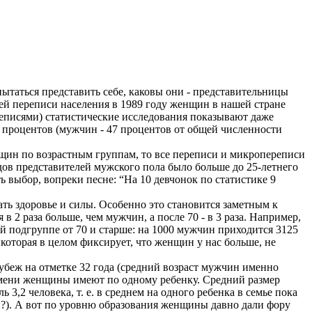
ытаться представить себе, каковы они - представительницы
ей переписи населения в 1989 году женщин в нашей стране
реписями) статистические исследования показывают даже
 процентов (мужчин - 47 процентов от общей численности
нщин по возрастным группам, то все переписи и микропереписи
одов представителей мужского пола было больше до 25-летнего
сть выбор, вопреки песне: “На 10 девчонок по статистике 9
ать здоровье и силы. Особенно это становится заметным к
 2 раза больше, чем мужчин, а после 70 - в 3 раза. Например,
 подгруппе от 70 и старше: на 1000 мужчин приходится 3125
оторая в целом фиксирует, что женщин у нас больше, не
рубеж на отметке 32 года (средний возраст мужчин именно
ремени женщины имеют по одному ребенку. Средний размер
 3,2 человека, т. е. в среднем на одного ребенка в семье пока
ни?). А вот по уровню образования женщины давно дали фору