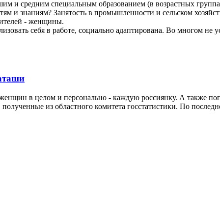
им и средним специальным образованием (в возрастных группах
ям и знаниям? Занятость в промышленности и сельском хозяйств
чителей - женщины.
лизовать себя в работе, социально адаптирована. Во многом не у
аташи
енщин в целом и персонально - каждую россиянку. А также поп
полученные из областного комитета госстатистики. По последне