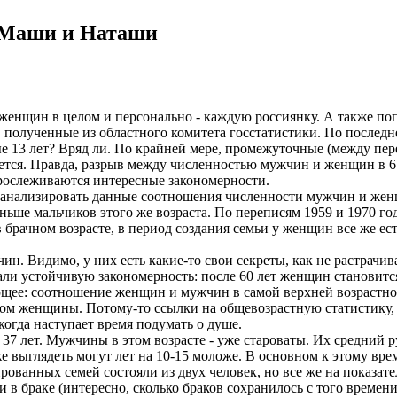
и Маши и Наташи
енщин в целом и персонально - каждую россиянку. А также поп
 полученные из областного комитета госстатистики. По последн
ые 13 лет? Вряд ли. По крайней мере, промежуточные (между пе
ется. Правда, разрыв между численностью мужчин и женщин в 6
 прослеживаются интересные закономерности.
проанализировать данные соотношения численности мужчин и же
еньше мальчиков этого же возраста. По переписям 1959 и 1970 г
ь в брачном возрасте, в период создания семьи у женщин все же е
н. Видимо, у них есть какие-то свои секреты, как не растрачив
ли устойчивую закономерность: после 60 лет женщин становится в
щее: соотношение женщин и мужчин в самой верхней возрастной
ом женщины. Потому-то ссылки на общевозрастную статистику, к
 когда наступает время подумать о душе.
 37 лет. Мужчины в этом возрасте - уже староваты. Их средний 
же выглядеть могут лет на 10-15 моложе. В основном к этому в
ованных семей состояли из двух человек, но все же на показатель
и в браке (интересно, сколько браков сохранилось с того време