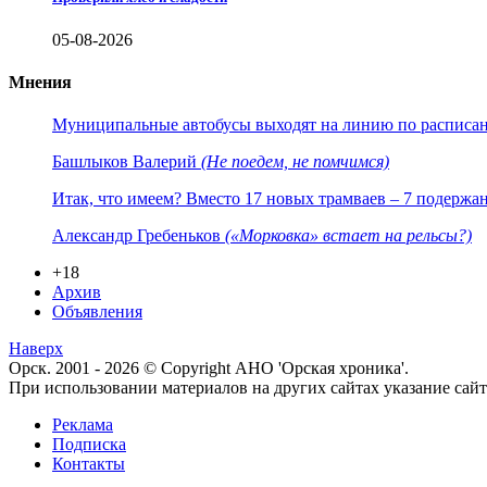
05-08-2026
Мнения
Муниципальные автобусы выходят на линию по расписанию
Башлыков Валерий
(Не поедем, не помчимся)
Итак, что имеем? Вместо 17 новых трамваев – 7 подержа
Александр Гребеньков
(«Морковка» встает на рельсы?)
+18
Архив
Объявления
Наверх
Орск. 2001 - 2026 © Copyright АНО 'Орская хроника'.
При использовании материалов на других сайтах указание са
Реклама
Подписка
Контакты