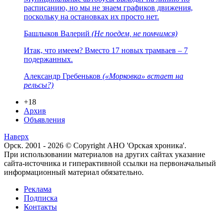
расписанию, но мы не знаем графиков движения,
поскольку на остановках их просто нет.
Башлыков Валерий
(Не поедем, не помчимся)
Итак, что имеем? Вместо 17 новых трамваев – 7
подержанных.
Александр Гребеньков
(«Морковка» встает на
рельсы?)
+18
Архив
Объявления
Наверх
Орск. 2001 - 2026 © Copyright АНО 'Орская хроника'.
При использовании материалов на других сайтах указание
сайта-источника и гиперактивной ссылки на первоначальный
информационный материал обязательно.
Реклама
Подписка
Контакты