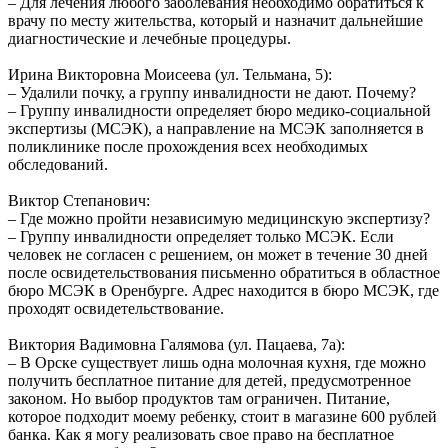
– Для лечения любого заболевания необходимо обратиться к
врачу по месту жительства, который и назначит дальнейшие
диагностические и лечебные процедуры.
Ирина Викторовна Моисеева (ул. Тельмана, 5):
– Удалили почку, а группу инвалидности не дают. Почему?
– Группу инвалидности определяет бюро медико-социальной
экспертизы (МСЭК), а направление на МСЭК заполняется в
поликлинике после прохождения всех необходимых
обследований.
Виктор Степанович:
– Где можно пройти независимую медицинскую экспертизу?
– Группу инвалидности определяет только МСЭК. Если
человек не согласен с решением, он может в течение 30 дней
после освидетельствования письменно обратиться в областное
бюро МСЭК в Оренбурге. Адрес находится в бюро МСЭК, где
проходят освидетельствование.
Виктория Вадимовна Галямова (ул. Пацаева, 7а):
– В Орске существует лишь одна молочная кухня, где можно
получить бесплатное питание для детей, предусмотренное
законом. Но выбор продуктов там ограничен. Питание,
которое подходит моему ребенку, стоит в магазине 600 рублей
банка. Как я могу реализовать свое право на бесплатное