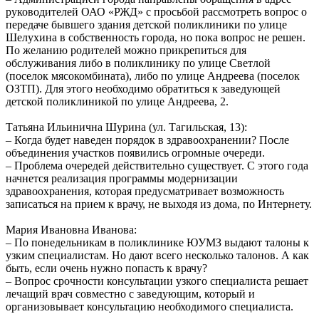
руководителей ОАО «РЖД» с просьбой рассмотреть вопрос о
передаче бывшего здания детской поликлиники по улице
Шелухина в собственность города, но пока вопрос не решен.
По желанию родителей можно прикрепиться для
обслуживания либо в поликлинику по улице Светлой
(поселок мясокомбината), либо по улице Андреева (поселок
ОЗТП). Для этого необходимо обратиться к заведующей
детской поликлиникой по улице Андреева, 2.
Татьяна Ильинична Шурина (ул. Тагильская, 13):
– Когда будет наведен порядок в здравоохранении? После
объединения участков появились огромные очереди.
– Проблема очередей действительно существует. С этого года
начнется реализация программы модернизации
здравоохранения, которая предусматривает возможность
записаться на прием к врачу, не выходя из дома, по Интернету.
Мария Ивановна Иванова:
– По понедельникам в поликлинике ЮУМЗ выдают талоны к
узким специалистам. Но дают всего несколько талонов. А как
быть, если очень нужно попасть к врачу?
– Вопрос срочности консультации узкого специалиста решает
лечащий врач совместно с заведующим, который и
организовывает консультацию необходимого специалиста.