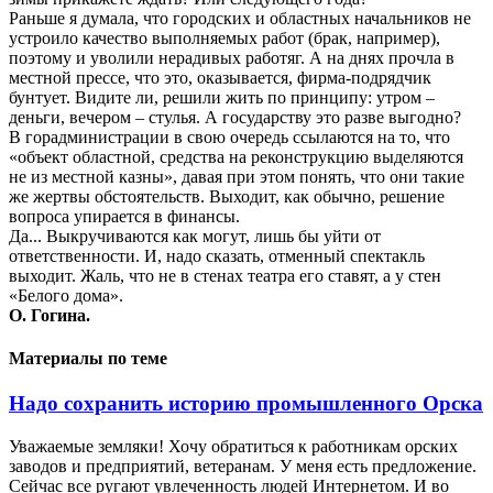
Раньше я думала, что городских и областных начальников не
устроило качество выполняемых работ (брак, например),
поэтому и уволили нерадивых работяг. А на днях прочла в
местной прессе, что это, оказывается, фирма-подрядчик
бунтует. Видите ли, решили жить по принципу: утром –
деньги, вечером – стулья. А государству это разве выгодно?
В горадминистрации в свою очередь ссылаются на то, что
«объект областной, средства на реконструкцию выделяются
не из местной казны», давая при этом понять, что они такие
же жертвы обстоятельств. Выходит, как обычно, решение
вопроса упирается в финансы.
Да... Выкручиваются как могут, лишь бы уйти от
ответственности. И, надо сказать, отменный спектакль
выходит. Жаль, что не в стенах театра его ставят, а у стен
«Белого дома».
О. Гогина.
Материалы по теме
Надо сохранить историю промышленного Орска
Уважаемые земляки! Хочу обратиться к работникам орских
заводов и предприятий, ветеранам. У меня есть предложение.
Сейчас все ругают увлеченность людей Интернетом. И во