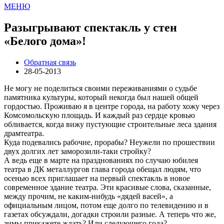
МЕНЮ
Разыгрывают спектакль у стен
«Белого дома»!
Обратная связь
28-05-2013
Не могу не поделиться своими переживаниями о судьбе
памятника культуры, который некогда был нашей общей
гордостью. Проживаю я в центре города, на работу хожу через
Комсомольскую площадь. И каждый раз сердце кровью
обливается, когда вижу пустующие строительные леса здания
драмтеатра.
Куда подевались рабочие, прорабы? Неужели по прошествии
двух долгих лет заморозили-таки стройку?
А ведь еще в марте на празднованиях по случаю юбилея
театра в ДК металлургов глава города обещал людям, что
осенью всех приглашает на первый спектакль в новое
современное здание театра. Эти красивые слова, сказанные,
между прочим, не каким-нибудь «дядей васей», а
официальным лицом, потом еще долго по телевидению и в
газетах обсуждали, догадки строили разные. А теперь что же,
зимы прикажете ждать? Или следующего года?