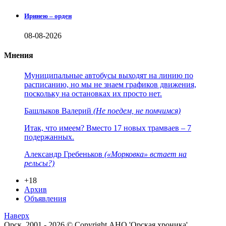
Иринею – орден
08-08-2026
Мнения
Муниципальные автобусы выходят на линию по
расписанию, но мы не знаем графиков движения,
поскольку на остановках их просто нет.
Башлыков Валерий
(Не поедем, не помчимся)
Итак, что имеем? Вместо 17 новых трамваев – 7
подержанных.
Александр Гребеньков
(«Морковка» встает на
рельсы?)
+18
Архив
Объявления
Наверх
Орск. 2001 - 2026 © Copyright АНО 'Орская хроника'.