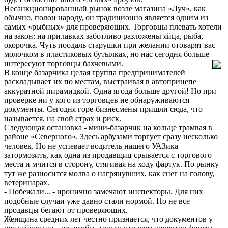
Несанкционированный рынок возле магазина «Луч», как
обычно, полон народу, он традиционно является одним из
самых «рыбных» для проверяющих. Торговцы плевать хотели
на закон: на прилавках заботливо разложены яйца, рыба,
окорочка. Чуть поодаль старушки при желании отоварят вас
молочком в пластиковых бутылках, но нас сегодня больше
интересуют торговцы бахчевыми.
В конце базарчика целая группа предпринимателей
раскладывает их по местам, выстраивая в автоприцепе
аккуратной пирамидкой. Одна ягода больше другой! Но при
проверке ни у кого из торговцев не обнаруживаются
документы. Сегодня горе-бизнесмены пришли сюда, что
называется, на свой страх и риск.
Следующая остановка - мини-базарчик на кольце трамвая в
районе «Северного». Здесь арбузами торгует сразу несколько
человек. Но не успевает водитель нашего УАЗика
затормозить, как одна из продавщиц срывается с торгового
места и мчится в сторону, стягивая на ходу фартук. По рынку
тут же разносится молва о нагрянувших, как снег на голову,
ветеринарах.
- Побежали... - иронично замечают инспекторы. Для них
подобные случаи уже давно стали нормой. Но не все
продавцы бегают от проверяющих.
Женщина средних лет честно признается, что документов у