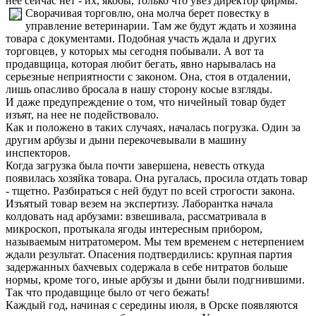
нее сейчас нет - их, якобы, только что увез директор фирмы.
Сворачивая торговлю, она молча берет повестку в
управление ветеринарии. Там же будут ждать и хозяина
товара с документами. Подобная участь ждала и других
торговцев, у которых мы сегодня побывали. А вот та
продавщица, которая любит бегать, явно нарывалась на
серьезные неприятности с законом. Она, стоя в отдалении,
лишь опасливо бросала в нашу сторону косые взгляды.
И даже предупреждение о том, что ничейный товар будет
изъят, на нее не подействовало.
Как и положено в таких случаях, началась погрузка. Один за
другим арбузы и дыни перекочевывали в машину
инспекторов.
Когда загрузка была почти завершена, невесть откуда
появилась хозяйка товара. Она ругалась, просила отдать товар
- тщетно. Разбираться с ней будут по всей строгости закона.
Изъятый товар везем на экспертизу. Лаборантка начала
колдовать над арбузами: взвешивала, рассматривала в
микроскоп, протыкала ягоды интересным прибором,
называемым нитратомером. Мы тем временем с нетерпением
ждали результат. Опасения подтвердились: крупная партия
задержанных бахчевых содержала в себе нитратов больше
нормы, кроме того, иные арбузы и дыни были подгнившими.
Так что продавщице было от чего бежать!
Каждый год, начиная с середины июля, в Орске появляются