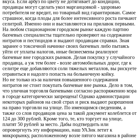
вкуса. Если арбуз по цвету не дотягивает до кондиции,
продавцы могут сделать укол марганцовкой - здоровью
потребителя не вредит, но товарный вид гарантирован. Самое
страшное, когда плоды для более интенсивного роста пичкают
селитрой. Именно они и выставляются на прилавок первыми.
На любом стационарном городском рынке каждую партию
бахчевых специалисты тщательно проверяют на содержание
нитратов и пестицидов и выдают продавцам справки. Зная
заранее о токсичной начинке своих бахчевых либо пытаясь
уйти от уплаты налогов, иные бизнесмены реализуют
бахчевые вне городских рынков. Делая покупку у случайного
продавца, а уж тем более - возле автомобильных дорог, где к
селитре еще добавляются соли тяжелых металлов, вы рискуете
отравиться и надолго попасть на больничную койку.
Но не только из-за наличия повышенного содержания
нитратов не стоит покупать бахчевые вне рынка. Дело в том,
что уличная торговля бахчевыми согласно распоряжению мэра
в городе категорически запрещена! Однако администрации
некоторых районов на свой страх и риск выдают разрешения
на право торговли на улице. По имеющимся сведениям, а
также со слов продавцов цена за такой документ колеблется от
124 до 300 рублей. Кроме того, те, кто торгует на улице,
платят 50 рублей за место. Дабы подтвердить или
опровергнуть эту информацию, наш УАЗик летит к
микрорынку, расположенному возле пятого магазина в районе