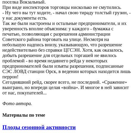
поселка Вокзальный.
При виде инспекторов торговцы нисколько не смутились.
- Ну чего вы тут ходите, - начал свою тираду толстый грузин, -
у нас документы есть.
Так же были настроены и остальные предприниматели, и их
уверенность вполне объяснима: у каждого - бумажка с
печатью, позволяющая с разрешения администрации
Советского района торговать на улице. Несмотря на
небольшую надпись внизу, указывающую, что разрешение
недействительно без справки ЦГСЭН. Хотя, как оказалось,
добыть разрешение для отдельных торгашей не явилось
проблемой - во время недавнего рейда у некоторых
предпринимателей были изъяты разрешения, подписанные
СЭС ЛОВД станции Орск, в ведении которых находится лишь
перрон!
Сегодняшний рейд, скорее всего, не последний. «Сражение»
выиграно, но впереди целая «война». И многое в ней зависит
от нас, покупателей...
Фото автора.
Материалы по теме
Плоды сезонной активности