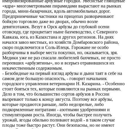
импровизированные арбузные городки. Увесистые глянцевые
«ядра» многометровыми пирамидами вырастают на рынках
города, мини-базарчиках, вдоль автомобильных дорог.
Предприимчивые частники на прицепах разворачивают
бойкую торговлю даже во дворах, обычно возле
девятиэтажек. Везут в Орск арбузы до глубокой осени
отовсюду, где процветает ныне бахчеводство, с Северного
Кавказа, юга, из Казахстана и других регионов. На днях
начался завоз местных, из хозяйств Домбаровского района,
скоро подключится и Соль-Илецк. Горожане не особо
разборчивы в выборе места покупки, но, оказывается, зря.
Медики уже не раз спасали любителей бахчевых, не просто
переевших «арбузятины», но и всерьез отравившихся их
некачественным содержимым.
- Безобидные на первый взгляд арбузы и дыни таят в себе на
самом деле большую опасность, - говорит начальник
городского управления ветеринарии Н. Казарина. - Особенно
стоит бояться тех, которые появляются на рынках первыми.
Дело в том, что большинство сортов арбузов в России
вызревают только к концу августа. Поэтому все арбузы,
которые продаются раньше, либо недозрелые, либо
подкормленные нитратами - азотными удобрениями и
стимуляторами роста. Иногда, чтобы быстрее получить
урожай, ягоды обильно поливают водой - в таком случае
плоды тоже быстро растут. Они безопасны, но не имеют