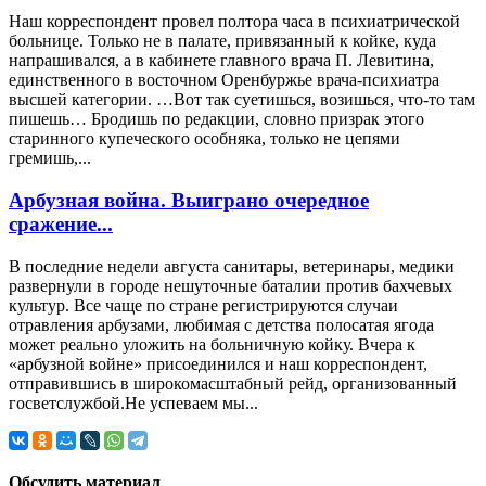
Наш корреспондент провел полтора часа в психиатрической
больнице. Только не в палате, привязанный к койке, куда
напрашивался, а в кабинете главного врача П. Левитина,
единственного в восточном Оренбуржье врача-психиатра
высшей категории. …Вот так суетишься, возишься, что-то там
пишешь… Бродишь по редакции, словно призрак этого
старинного купеческого особняка, только не цепями
гремишь,...
Арбузная война. Выиграно очередное
сражение...
В последние недели августа санитары, ветеринары, медики
развернули в городе нешуточные баталии против бахчевых
культур. Все чаще по стране регистрируются случаи
отравления арбузами, любимая с детства полосатая ягода
может реально уложить на больничную койку. Вчера к
«арбузной войне» присоединился и наш корреспондент,
отправившись в широкомасштабный рейд, организованный
госветслужбой.Не успеваем мы...
Обсудить материал