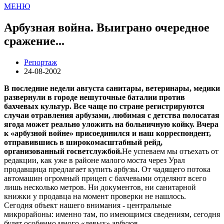
МЕНЮ
Арбузная война. Выиграно очередное
сражение...
Репортаж
24-08-2002
В последние недели августа санитары, ветеринары, медики
развернули в городе нешуточные баталии против
бахчевых культур. Все чаще по стране регистрируются
случаи отравления арбузами, любимая с детства полосатая
ягода может реально уложить на больничную койку. Вчера
к «арбузной войне» присоединился и наш корреспондент,
отправившись в широкомасштабный рейд,
организованный госветслужбой.
Не успеваем мы отъехать от
редакции, как уже в районе малого моста через Урал
продавщица предлагает купить арбузы. От чадящего потока
автомашин огромный прицеп с бахчевыми отделяют всего
лишь несколько метров. Ни документов, ни санитарной
книжки у продавца на момент проверки не нашлось.
Сегодня объект нашего внимания - центральные
микрорайоны: именно там, по имеющимся сведениям, сегодня
будет особенно много «левых» арбузов.