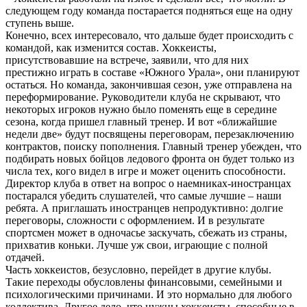
следующем году команда постарается подняться еще на одну
ступень выше.
Конечно, всех интересовало, что дальше будет происходить с
командой, как изменится состав. Хоккеисты,
присутствовавшие на встрече, заявили, что для них
престижно играть в составе «Южного Урала», они планируют
остаться. Но команда, закончившая сезон, уже отправлена на
переформирование. Руководители клуба не скрывают, что
некоторых игроков нужно было поменять еще в середине
сезона, когда пришел главный тренер. И вот «ближайшие
недели две» будут посвящены переговорам, перезаключению
контрактов, поиску пополнения. Главный тренер убежден, что
подбирать новых бойцов ледового фронта он будет только из
числа тех, кого видел в игре и может оценить способности.
Директор клуба в ответ на вопрос о наемниках-иностранцах
постарался убедить слушателей, что самые лучшие – наши
ребята. А приглашать иностранцев непродуктивно: долгие
переговоры, сложности с оформлением. И в результате
спортсмен может в одночасье заскучать, сбежать из страны,
прихватив коньки. Лучше уж свои, играющие с полной
отдачей.
Часть хоккеистов, безусловно, перейдет в другие клубы.
Такие переходы обусловлены финансовыми, семейными и
психологическими причинами. И это нормально для любого
коллектива. Другое дело, что нужны хоккеисты, способные в