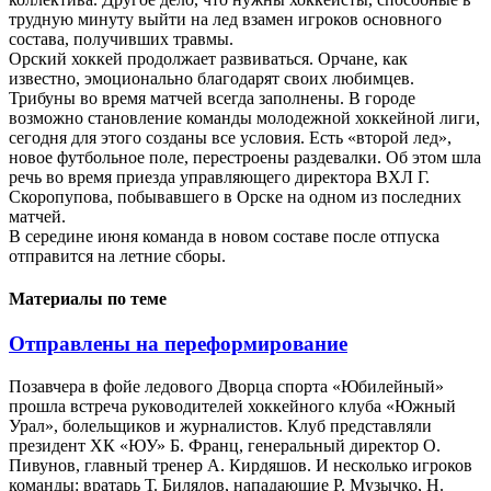
трудную минуту выйти на лед взамен игроков основного
состава, получивших травмы.
Орский хоккей продолжает развиваться. Орчане, как
известно, эмоционально благодарят своих любимцев.
Трибуны во время матчей всегда заполнены. В городе
возможно становление команды молодежной хоккейной лиги,
сегодня для этого созданы все условия. Есть «второй лед»,
новое футбольное поле, перестроены раздевалки. Об этом шла
речь во время приезда управляющего директора ВХЛ Г.
Скоропупова, побывавшего в Орске на одном из последних
матчей.
В середине июня команда в новом составе после отпуска
отправится на летние сборы.
Материалы по теме
Отправлены на переформирование
Позавчера в фойе ледового Дворца спорта «Юбилейный»
прошла встреча руководителей хоккейного клуба «Южный
Урал», болельщиков и журналистов. Клуб представляли
президент ХК «ЮУ» Б. Франц, генеральный директор О.
Пивунов, главный тренер А. Кирдяшов. И несколько игроков
команды: вратарь Т. Билялов, нападающие Р. Музычко, Н.