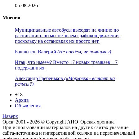
05-08-2026
Мнения
Муниципальные автобусы выходят на линию по
расписанию, но мы не знаем графиков движения,
поскольку на остановках их просто нет.
Башлыков Валерий
(Не поедем, не помчимся)
Итак, что имеем? Вместо 17 новых трамваев – 7
подержанных.
Александр Гребеньков
(«Морковка» встает на
рельсы?)
+18
Архив
Объявления
Наверх
Орск. 2001 - 2026 © Copyright АНО 'Орская хроника'.
При использовании материалов на других сайтах указание
сайта-источника и гиперактивной ссылки на первоначальный
информационный материал обязательно.