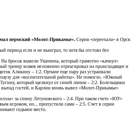
имал пермский «Молот-Прикамье».
Серия «переехала» в Орск
й период если и не выиграл, то хотя бы отстоял без
. На бросок вывели Ушенина, который грамотно «качнул»
ный тренер хозяев мгновенно отреагировал на происходящее и
 щиток Аликину – 1:2. Орчане еще пару раз устраивали
ю паузу для «воспитательной работы». Не помогло. «Южный
 Пугину, который щелкнул от синей линии – 2:2. Болельщики
ли выпад гостей, и Карлин вновь вывел «Молот-Прикамье»
олзла» за спину Летуновского – 2:4. При таком счете «ЮУ»
ым игроком, но... пропустили сами – 2:5. Счет в серии
анимают седьмое место.