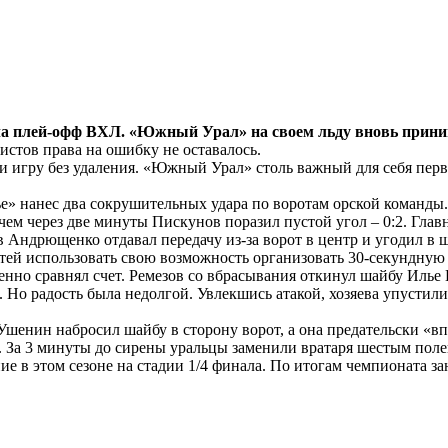
ла плей-офф ВХЛ. «Южный Урал» на своем льду вновь прин
кеистов права на ошибку не оставалось.
и игру без удаления. «Южный Урал» столь важный для себя первы
е» нанес два сокрушительных удара по воротам орской команды
чем через две минуты Пискунов поразил пустой угол – 0:2. Глав
лав Андрющенко отдавал передачу из-за ворот в центр и угодил в
остей использовать свою возможность организовать 30-секундну
енно сравнял счет. Ремезов со вбрасывания откинул шайбу Илье
. Но радость была недолгой. Увлекшись атакой, хозяева упусти
Ушенин набросил шайбу в сторону ворот, а она предательски «вп
. За 3 минуты до сирены уральцы заменили вратаря шестым полев
ие в этом сезоне на стадии 1/4 финала. По итогам чемпионата з