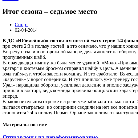
Итог сезона – седьмое место
Спорт
02-04-2014
В ДС «Юбилейный» состоялся шестой матч серии 1/4 фина
при счете 2:3 в пользу гостей, а это означало, что у наших хок
Встречу начали в осторожной манере, делая акцент на оборону 
пропущенных шайб.
Вторая двадцатиминутка была менее удачной. «Молот-Прикамь
вратаря и кистевым броском отправил шайбу в цель. А меньше 
взял тайм-аут, чтобы завести команду. И это сработало. Вячес
«карусель» у ворот соперника. И тут пришлось уже тренеру г
Урал» наращивал обороты, усиливал давление и вполне заслуж
пришли в восторг, ведь команда проявила бойцовский характер
вперед.
В заключительном отрезке встречи уже забивали только гости. 
пытался отыграться, но соперники сводили на нет все попытки
становится 2:4 в пользу Перми. Орчане заканчивают выступлен
Материалы по теме
Отправлены на переформирование