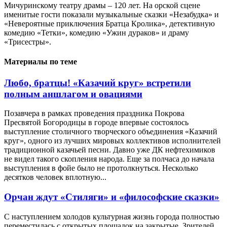
Мичуринскому театру драмы – 120 лет. На орской сцене
именитые гости показали музыкальные сказки «Незабудка» и
«Невероятные приключения Братца Кролика», детективную
комедию «Тетки», комедию «Ужин дураков» и драму
«Трисестры».
Материалы по теме
Любо, братцы! «Казачий круг» встретили
полным аншлагом и овациями
Позавчера в рамках проведения праздника Покрова
Пресвятой Богородицы в городе впервые состоялось
выступление столичного творческого объединения «Казачий
круг», одного из лучших мировых коллективов исполнителей
традиционной казачьей песни. Давно уже ДК нефтехимиков
не видел такого скопления народа. Еще за полчаса до начала
выступления в фойе было не протолкнуться. Несколько
десятков человек вплотную...
Орчан ждут «Стиляги» и «философские сказки»
С наступлением холодов культурная жизнь города полностью
переместилась с открытых площадок на закрытые. Зрителей