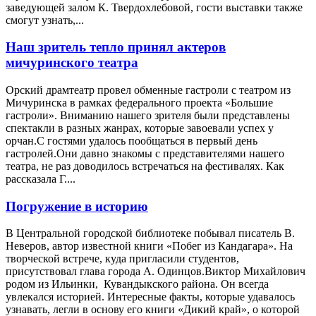
заведующей залом К. Твердохлебовой, гости выставки также
смогут узнать,...
Наш зритель тепло принял актеров
мичуринского театра
Орский драмтеатр провел обменные гастроли с театром из
Мичуринска в рамках федерального проекта «Большие
гастроли». Вниманию нашего зрителя были представлены
спектакли в разных жанрах, которые завоевали успех у
орчан.С гостями удалось пообщаться в первый день
гастролей.Они давно знакомы с представителями нашего
театра, не раз доводилось встречаться на фестивалях. Как
рассказала Г....
Погружение в историю
В Центральной городской библиотеке побывал писатель В.
Неверов, автор известной книги «Побег из Кандагара». На
творческой встрече, куда пригласили студентов,
присутствовал глава города А. Одинцов.Виктор Михайлович
родом из Ильинки, Кувандыкского района. Он всегда
увлекался историей. Интересные факты, которые удавалось
узнавать, легли в основу его книги «Дикий край», о которой