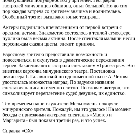
пользующиеся популярностью у зрителей. География
гастролей мичуринцев обширна, опыт большой. Но до сих
пор каждая встреча со зрителем значима и волнительна.
Особенный трепет вызывают юные театралы.
Актеры поделились впечатлениями от первой встречи с
орскими детьми. Знакомство состоялось в теплой атмосфере,
публика была весьма активна. После спектакля малыши несли
персонажам сказки цветы, значит, приняли.
Взрослому зрителю предоставили возможность и
повеселиться, и окунуться в драматические переживания
героев. Заканчивались гастроли спектаклем «Трисестры». Это
визитная карточка мичуринского театра. Постановка
режиссера Г. Галавинской по одноименной пьесе А. Чехова
удостоилась множества наград. По задумке название
спектакля написано именно слитно. По словам актеров, это
символизирует переплетение судеб девушек, их единство.
Тем временем наши служители Мельпомены покоряли
мичуринского зрителя. Пожалуй, им это удалось! На момент
беседы с приезжими актерами спектакль «Мастер и
Маргарита» был показан третий раз, и это успех.
Справка «ОХ»