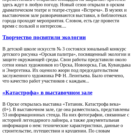
здесь ждут в любую погоду. Новый сезон открыли в орском
драматическом театре и театре-студии «Встреча». В музеях и
выставочном зале разворачиваются выставки, в библиотеках
города проходят мероприятия. Словом, есть где провести
время с пользой и интересом....
Творчество посвятили экологии
В детской школе искусств № 3 состоялся зональный конкурс
детского рисунка «Орская палитра», посвященный экологии и
защите окружающей среды. Свои работы представили около
сотни юных художников из Орска, Новоорска, Гая, Кувандыка
и Энергетика. Их оценило жюри под председательством
заслуженного художника РФ Н. Леонтьева. Было отмечено,
что качество работ участников с каждым...
«Катастрофа» в выставочном зале
В Орске открылась выставка «Титаник. Катастрофа века»
(0+). В выставочном зале, где она разместилась, представлены
53 информационных стенда. На них фотографии, связанные с
историей легендарного лайнера, а также документальная
информация о нем: технические характеристики, данные о
строительстве, путешествии и крушении. По словам