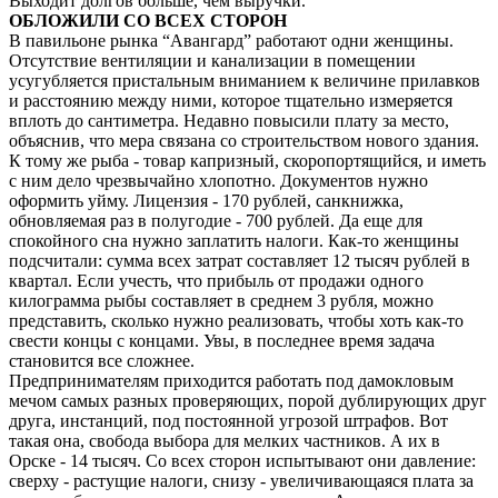
Выходит долгов больше, чем выручки.
ОБЛОЖИЛИ СО ВСЕХ СТОРОН
В павильоне рынка “Авангард” работают одни женщины.
Отсутствие вентиляции и канализации в помещении
усугубляется пристальным вниманием к величине прилавков
и расстоянию между ними, которое тщательно измеряется
вплоть до сантиметра. Недавно повысили плату за место,
объяснив, что мера связана со строительством нового здания.
К тому же рыба - товар капризный, скоропортящийся, и иметь
с ним дело чрезвычайно хлопотно. Документов нужно
оформить уйму. Лицензия - 170 рублей, санкнижка,
обновляемая раз в полугодие - 700 рублей. Да еще для
спокойного сна нужно заплатить налоги. Как-то женщины
подсчитали: сумма всех затрат составляет 12 тысяч рублей в
квартал. Если учесть, что прибыль от продажи одного
килограмма рыбы составляет в среднем 3 рубля, можно
представить, сколько нужно реализовать, чтобы хоть как-то
свести концы с концами. Увы, в последнее время задача
становится все сложнее.
Предпринимателям приходится работать под дамокловым
мечом самых разных проверяющих, порой дублирующих друг
друга, инстанций, под постоянной угрозой штрафов. Вот
такая она, свобода выбора для мелких частников. А их в
Орске - 14 тысяч. Со всех сторон испытывают они давление:
сверху - растущие налоги, снизу - увеличивающаяся плата за