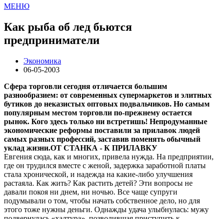
МЕНЮ
Как рыба об лед бьются
предприниматели
Экономика
06-05-2003
Сфера торговли сегодня отличается большим
разнообразием: от современных супермаркетов и элитных
бутиков до неказистых оптовых подвальчиков. Но самым
популярным местом торговли по-прежнему остается
рынок. Кого здесь только ни встретишь! Непродуманные
экономические реформы поставили за прилавок людей
самых разных профессий, заставив поменять обычный
уклад жизни.
ОТ СТАНКА - К ПРИЛАВКУ
Евгения сюда, как и многих, привела нужда. На предприятии,
где он трудился вместе с женой, задержка заработной платы
стала хронической, и надежда на какие-либо улучшения
растаяла. Как жить? Как растить детей? Эти вопросы не
давали покоя ни днем, ни ночью. Все чаще супруги
подумывали о том, чтобы начать собственное дело, но для
этого тоже нужны деньги. Однажды удача улыбнулась: мужу
подвернулась «халтура», позволившая приступить к