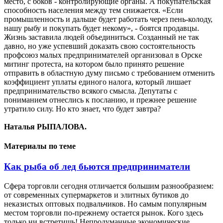
место, с боков - контролирующие органы. А покупательская
способность населения между тем снижается. «Если
промышленность и дальше будет работать через пень-колоду,
нашу рыбу и покупать будет некому», - боятся продавцы.
Жизнь заставила людей объединиться. Созданный не так
давно, но уже успевший доказать свою состоятельность
профсоюз малых предпринимателей организовал в Орске
митинг протеста, на котором было принято решение
отправить в областную думу письмо с требованием отменить
коэффициент уплаты единого налога, который лишает
предпринимательство всякого смысла. Депутаты с
пониманием отнеслись к посланию, и прежнее решение
утратило силу. Но кто знает, что будет завтра?
Наталья РЫПАЛОВА.
Материалы по теме
Как рыба об лед бьются предприниматели
Сфера торговли сегодня отличается большим разнообразием:
от современных супермаркетов и элитных бутиков до
неказистых оптовых подвальчиков. Но самым популярным
местом торговли по-прежнему остается рынок. Кого здесь
только ни встретишь! Непродуманные экономические