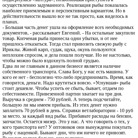
осуществлению задуманного. Реализация рыбы показалась
наиболее приемлемым и перспективным вариантом. Но в
действительности вышло все не так просто, как виделось в
планах.
- Большая часть денег ушла на оформление всех необходимых
документов, - рассказывает Евгений. - На остальные закупили
товар. Копченая рыба принесла одни убытки, и от нее
пришлось отказаться. Тогда стал привозить свежую рыбу с
Ириклы. Живой карп, судак, щука, окунь пользуются
неплохим спросом, и дела пошли получше. Но не настолько,
чтобы можно было вздохнуть полной грудью.
Едва ли не главным в данном бизнесе является наличие
собственного транспорта. Слава Богу, у нас есть машина. У
кого ее нет - бесполезно что-либо предпринимать. Время, как
говорится, деньги. Надо крутиться вовсю. «Уснувшая» рыба
стоит дешевле. Чтобы успеть ее сбыть, бывает, отдаем по
себестоимости. Привезенной партии хватает на три дня.
Выручка в среднем - 750 рублей. А теперь подсчитайте,
большую ли мы имеем прибыль. Из этих денег нужно
заплатить 70 рублей в день. Справки ветлаборатории - 10 руб
за место. за каждый вид рыбы. Прибавьте расходы на бензин,
запчасти. Остается мизер. Это у нас. А что говорить о тех, у
кого транспорта нет? У оптовиков они вынуждены покупать
рыбу с наценкой. Бывают дни, что им ничего не привозят.