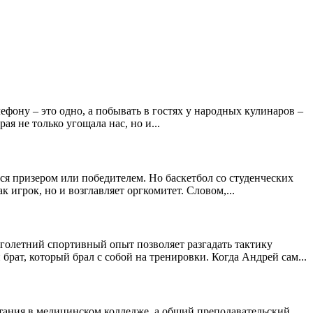
фону – это одно, а побывать в гостях у народных кулинаров –
я не только угощала нас, но и...
ся призером или победителем. Но баскетбол со студенческих
 игрок, но и возглавляет оргкомитет. Словом,...
голетний спортивный опыт позволяет разгадать тактику
брат, который брал с собой на тренировки. Когда Андрей сам...
итания в медицинском колледже, а общий преподавательский