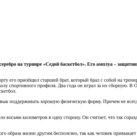
еребро на турнире «Седой баскетбол». Его амплуа – защитн
орту его приобщил старший брат, который брал с собой на тренир
лу спортивного профиля. Два года он играл за их сборную. В Ор
аскетбол.
ивык поддерживать хорошую физическую форму. Причем не всегда
ло восьми километров в одну сторону. Он считает, что так гора
ого образа жизни другим бесполезно, так как человек привыкает