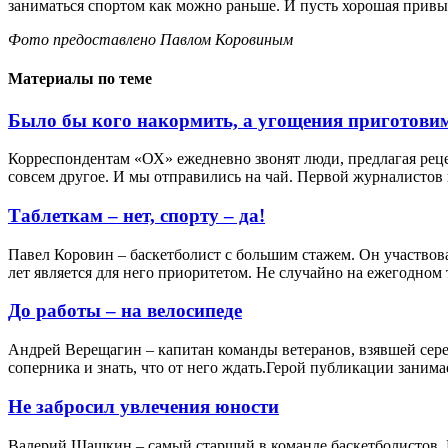
заниматься спортом как можно раньше. И пусть хорошая привы
Фото предоставлено Павлом Коровиным
Материалы по теме
Было бы кого накормить, а угощения приготови
Корреспондентам «ОХ» ежедневно звонят люди, предлагая реце
совсем другое. И мы отправились на чай. Первой журналистов в
Таблеткам – нет, спорту – да!
Павел Коровин – баскетболист с большим стажем. Он участвова
лет является для него приоритетом. Не случайно на ежегодном 
До работы – на велосипеде
Андрей Верещагин – капитан команды ветеранов, взявшей сере
соперника и знать, что от него ждать.Герой публикации занима
Не забросил увлечения юности
Валерий Шашкин – самый старший в команде баскетболистов. Н