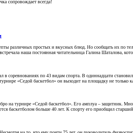
чка сопровождает всегда!
м
пты различных простых и вкусных блюд. Но сообщать их по теле
стречала наша постоянная читательница Галина Шаталова, котора
л в соревнованиях по 43 видам спорта. В одиннадцати становил
турнире «Седой баскетбол» он выходит на площадку не только как
бро на турнире «Седой баскетбол». Его амплуа – защитник. Мно
ется баскетболом больше 40 лет. К спорту его приобщил старший 
есмотря на то, что ему почти 75 лет, он руководитель физвосп