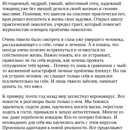
Истощенный, мудрый, умный, заботливый отец, надежный
товарищ уже без эмоций делился своей жизнью и своими
мыслями. Понимая, что шансов на спасение практически нет,
врач решил воплотить в жизнь свои задумки. Открыл школу
практической онкологии, учредил грант, который помогает
журналистам освещать проблемы онкологии.
Очень тяжело было смотреть в глаза уже умершего человека,
рассказывающего о себе, семье и лечении. А я поняла, что
иногда очень полезно встряхнуться и оглянуться на
собственную жизнь. Важно понять, все ли устраивает,
правильно ли ты себя ведешь, как хочешь прожить
отпущенное тебе время... Почему-то лишь в сравнении с чьей-
то жизненной катастрофой личные проблемы блекнут. Но так
уж устроен человек: он слышит только себя и зациклен
исключительно на себе. И лишь тяжело заболев, начинает
ценить то, что имел.
К примеру, почти год назад мир захлестнул коронавирус. Все
новости и разговоры были только о нем. Мы боялись
заразиться, сидели дома, научились носить маски, перестали
ходить в гости, привыкли к запаху антисептиков. Многие из
нас даже переболели ковидом. Кто-то потерял близких. И
неожиданно для себя мы научились жить с этим вирусом.
Произошла адаптация к новой реальности. Все продолжают