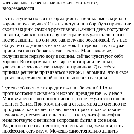
жить дальше, перестав мониторить статистику
заболеваемости.
Тут наступила новая информационная война: чья вакцина от
коронавируса лучше? Страны вступили в борьбу за признание
своей вакцины самой эффективной. Каждый день поступают
новости, как в какой-то другой стране кому-то стало плохо
после вакцины, но она все равно лучше российской. А у нас
общество поделилось на два лагеря. В первом – те, кто уже
привился или собирается сделать это. Мои знакомые,
получившие первую дозу вакцины, сейчас чувствуют себя
хорошо. Во втором лагере – ярые антипрививочники,
уверенные, что все зло в мире от прививок. Для себя я
приняла решение прививаться весной. Напомним, что в свое
время эпидемию черной оспы остановила вакцина.
Тут еще общество лихорадит из-за выборов в США и
противостояния бывшего и нового президентов. А у нас в
Москве арестовали оппозиционера, и почему-то это сильно
волнует Запад. При этом ни одна страна мира до сих пор не
придумала, как вылечить человека от рака и как оставаться
человеком, несмотря ни на что... На какую-то философию
меня потянуло с вечными вопросами бытия и сознания.
Радостно от осознания того, что есть мечты, желания, есть
профессия, есть разум. Можешь самостоятельно дышать,