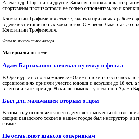
Александр Шарыпин и другие. Занятия проходили на открытом 
спортсмены противостояли не только оппонентам, но и крепки
Константин Трофимович сумел угадать и привлечь к работе с 
в деле воспитания юных хоккеистов. О «школе Ламерта» до си
Константин Трофимович.
Фото из личного архива автора
Материалы по теме
Адам Бартиханов завоевал путевку в финал
В Оренбурге в спорткомплексе «Олимпийский» состоялось перв
соревнованиях приняли участие юноши и девушки до 18 лет, а 
в весовой категории до 86 килограммов – у орчанина Адама Бар
Был для мальчишек вторым отцом
В этом году исполняется шестьдесят лет с момента образова
секции канадского хоккея в нашем городе был инструктор, а з
самые...
Не оставляют шансов соперникам