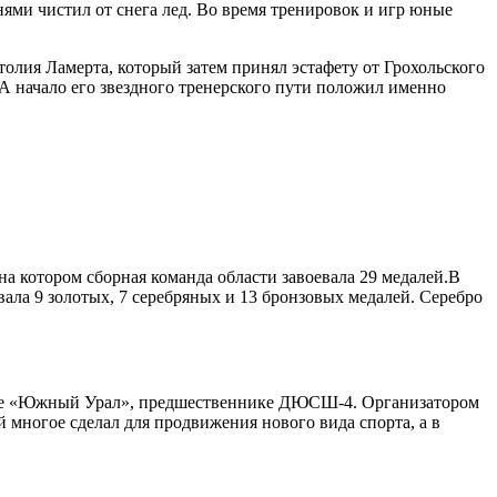
ями чистил от снега лед. Во время тренировок и игр юные
олия Ламерта, который затем принял эстафету от Грохольского
А начало его звездного тренерского пути положил именно
а котором сборная команда области завоевала 29 медалей.В
вала 9 золотых, 7 серебряных и 13 бронзовых медалей. Серебро
клубе «Южный Урал», предшественнике ДЮСШ-4. Организатором
 многое сделал для продвижения нового вида спорта, а в