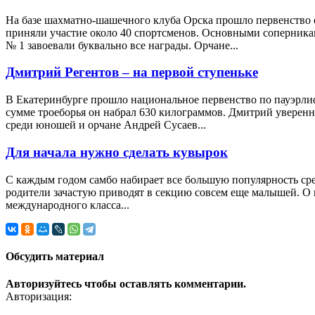
На базе шахматно-шашечного клуба Орска прошло первенство 
приняли участие около 40 спортсменов. Основными соперника
№ 1 завоевали буквально все награды. Орчане...
Дмитрий Регентов – на первой ступеньке
В Екатеринбурге прошло национальное первенство по пауэрлиф
сумме троеборья он набрал 630 килограммов. Дмитрий уверенн
среди юношей и орчане Андрей Сусаев...
Для начала нужно сделать кувырок
С каждым годом самбо набирает все большую популярность сред
родители зачастую приводят в секцию совсем еще малышей. О 
международного класса...
Обсудить материал
Авторизуйтесь чтобы оставлять комментарии.
Авторизация: