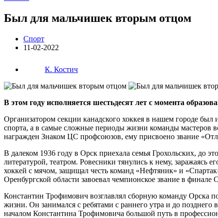
Был для мальчишек вторым отцом
Спорт
11-02-2022
К. Костич
В этом году исполняется шестьдесят лет с момента образ
Организатором секции канадского хоккея в нашем городе был 
спорта, а в самые сложные периоды жизни команды мастеров в
награжден Знаком ЦС профсоюзов, ему присвоено звание «От
В далеком 1936 году в Орск приехала семья Грохольских, до 
литературой, театром. Ровесники тянулись к нему, заражаясь 
хоккей с мячом, защищал честь команд «Нефтяник» и «Спартак»
Оренбургской области завоевал чемпионское звание в финале 
Константин Трофимович возглавлял сборную команду Орска по 
жизни. Он занимался с ребятами с раннего утра и до позднего
началом Константина Трофимовича большой путь в профессио