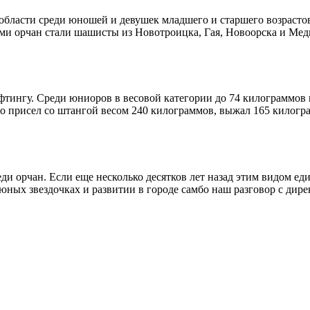
области среди юношей и девушек младшего и старшего возрасто
ми орчан стали шашисты из Новотроицка, Гая, Новоорска и Ме
тингу. Среди юниоров в весовой категории до 74 килограммов 
о присел со штангой весом 240 килограммов, выжал 165 килогр
и орчан. Если еще несколько десятков лет назад этим видом ед
юных звездочках и развитии в городе самбо наш разговор с дир