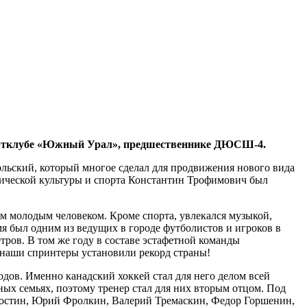
 спортклубе «Южный Урал», предшественнике ДЮСШ-4.
ольский, который многое сделал для продвижения нового вида
изической культуры и спорта Константин Трофимович был
им молодым человеком. Кроме спорта, увлекался музыкой,
мя был одним из ведущих в городе футболистов и игроков в
тров. В том же году в составе эстафетной команды
м наши спринтеры установили рекорд страны!
дов. Именно канадский хоккей стал для него делом всей
ных семьях, поэтому тренер стал для них вторым отцом. Под
Костин, Юрий Фролкин, Валерий Тремаскин, Федор Горшенин,