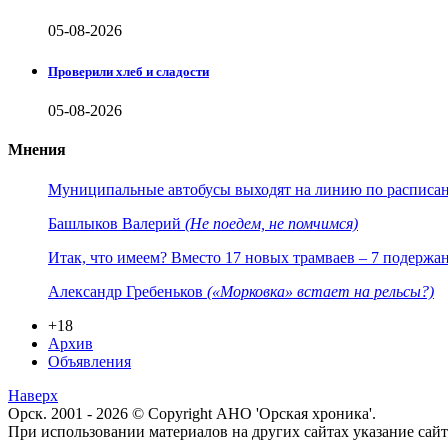
05-08-2026
Проверили хлеб и сладости
05-08-2026
Мнения
Муниципальные автобусы выходят на линию по расписанию
Башлыков Валерий
(Не поедем, не помчимся)
Итак, что имеем? Вместо 17 новых трамваев – 7 подержа
Александр Гребеньков
(«Морковка» встает на рельсы?)
+18
Архив
Объявления
Наверх
Орск. 2001 - 2026 © Copyright АНО 'Орская хроника'.
При использовании материалов на других сайтах указание са