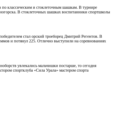
в по классическим и стоклеточным шашкам. В турнире
дногорска. В стоклеточных шашках воспитанники спортшколы
победителем стал орский троеборец Дмитрий Регентов. В
аммов и потянул 225. Отлично выступили на соревнованиях
иноборств увлекались мальчишки постарше, то сегодня
ектором спортклуба «Сила Урала» мастером спорта