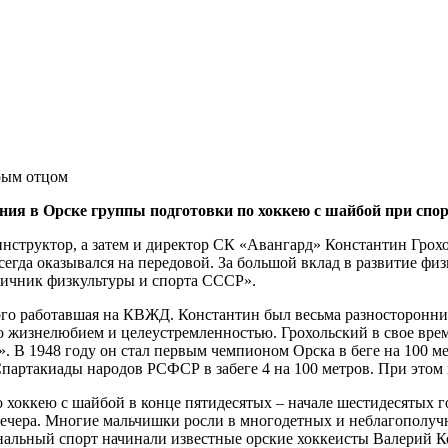
ования в Орске группы подготовки по хоккею с шайбой при
инструктор, а затем и директор СК «Авангард» Константин Грох
сегда оказывался на передовой. За большой вклад в развитие ф
личник физкультуры и спорта СССР».
этого работавшая на КВЖД. Константин был весьма разносторонн
его жизнелюбием и целеустремленностью. Грохольский в свое вре
. В 1948 году он стал первым чемпионом Орска в беге на 100 ме
Спартакиады народов РСФСР в забеге 4 на 100 метров. При это
хоккею с шайбой в конце пятидесятых – начале шестидесятых го
 вечера. Многие мальчишки росли в многодетных и неблагополуч
нальный спорт начинали известные орские хоккеисты Валерий 