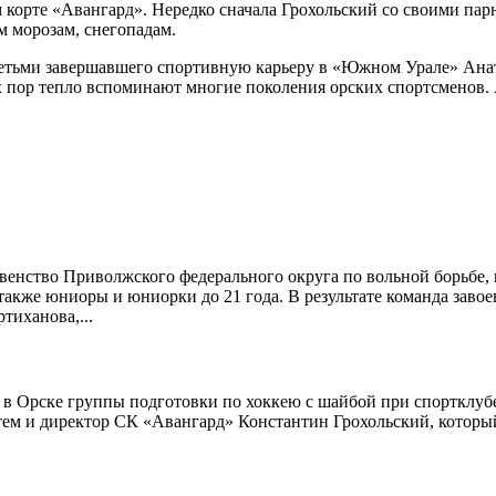
корте «Авангард». Нередко сначала Грохольский со своими парн
м морозам, снегопадам.
детьми завершавшего спортивную карьеру в «Южном Урале» Анат
х пор тепло вспоминают многие поколения орских спортсменов. 
енство Приволжского федерального округа по вольной борьбе, н
также юниоры и юниорки до 21 года. В результате команда завое
тиханова,...
ния в Орске группы подготовки по хоккею с шайбой при спорт
атем и директор СК «Авангард» Константин Грохольский, который