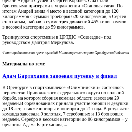
орчане Андрей Сусаев и Сергей Королев. Оба стали
бронзовыми призерами в упражнении «Становая тяга». По
итогам Андрей занял 4 место в весовой категории до 120
килограммов с суммой троеборья 620 килограммов, а Сергей
стал пятым, набрав в сумме трех движений 455 килограммов
в весовой категории до 59 килограммов.
Тренируются спортсмены в ЦРТДЮ «Созвездие» под
руководством Дмитрия Меркулова.
Фото предоставлено пресс-службой Министерства спорта Оренбургской области
Материалы по теме
Адам Бартиханов завоевал путевку в финал
В Оренбурге в спорткомплексе «Олимпийский» состоялось
первенство Приволжского федерального округа по вольной
борьбе, на котором сборная команда области завоевала 29
медалей.В соревнованиях приняли участие юноши и девушки
до 18 лет, а также юниоры и юниорки до 21 года. В результате
команда завоевала 9 золотых, 7 серебряных и 13 бронзовых
медалей. Серебро в весовой категории до 86 килограммов – у
орчанина Адама Бартиханова,...