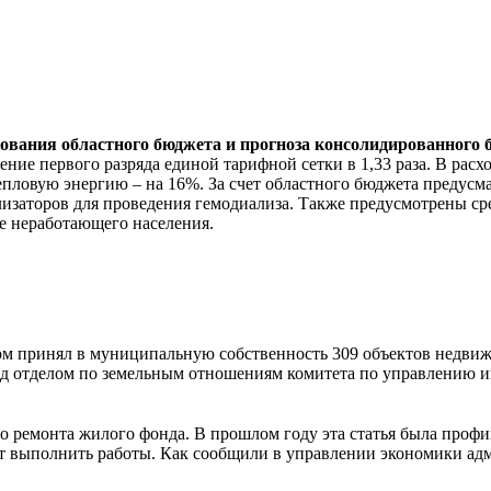
ания областного бюджета и прогноза консолидированного бю
е первого разряда единой тарифной сетки в 1,33 раза. В расх
 тепловую энергию – на 16%. За счет областного бюджета преду
лизаторов для проведения гемодиализа. Также предусмотрены ср
ие неработающего населения.
вом принял в муниципальную собственность 309 объектов недвиж
д отделом по земельным отношениям комитета по управлению и
о ремонта жилого фонда. В прошлом году эта статья была проф
гут выполнить работы. Как сообщили в управлении экономики ад