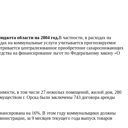
джета области на 2004 год.
В частности, в расходах на
одах на коммунальные услуги учитывается прогнозируемое
сматривается централизованное приобретение сахароснижающих
едства на финансирование льгот по Федеральному закону «О
имости, в том числе 27 нежилых помещений, жилой дом, 280
муществом г. Орска были заключены 743 договора аренды
инансирована на 16%. В этом году коммунальщики должны
министрации, за 9 месяцев текущего года выпуск товаров