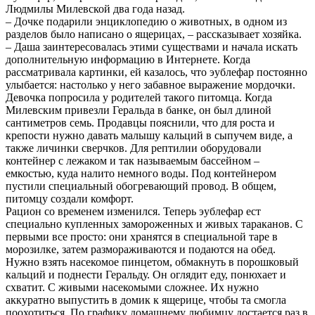
Людмилы Милевской два года назад.
– Дочке подарили энциклопедию о животных, в одном из
разделов было написано о ящерицах, – рассказывает хозяйка.
– Даша заинтересовалась этими существами и начала искать
дополнительную информацию в Интернете. Когда
рассматривала картинки, ей казалось, что эублефар постоянно
улыбается: настолько у него забавное выражение мордочки.
Девочка попросила у родителей такого питомца. Когда
Милевским привезли Геральда в банке, он был длиной
сантиметров семь. Продавцы пояснили, что для роста и
крепости нужно давать малышу кальций в сыпучем виде, а
также личинки сверчков. Для рептилии оборудовали
контейнер с лежаком и так называемым бассейном –
емкостью, куда налито немного воды. Под контейнером
пустили специальный обогревающий провод. В общем,
питомцу создали комфорт.
Рацион со временем изменился. Теперь эублефар ест
специально купленных замороженных и живых тараканов. С
первыми все просто: они хранятся в специальной таре в
морозилке, затем размораживаются и подаются на обед.
Нужно взять насекомое пинцетом, обмакнуть в порошковый
кальций и поднести Геральду. Он оглядит еду, понюхает и
схватит. С живыми насекомыми сложнее. Их нужно
аккуратно выпустить в домик к ящерице, чтобы та смогла
поохотиться. По графику домашнему любимцу достается раз в