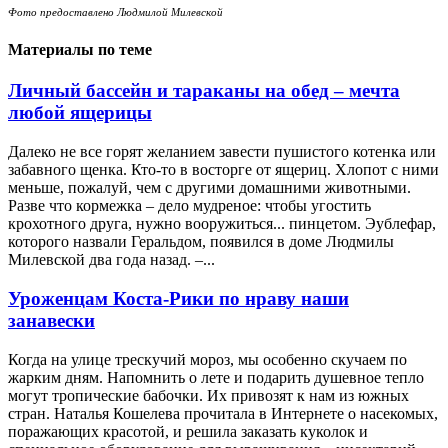
Фото предоставлено Людмилой Милевской
Материалы по теме
Личный бассейн и тараканы на обед – мечта
любой ящерицы
Далеко не все горят желанием завести пушистого котенка или
забавного щенка. Кто-то в восторге от ящериц. Хлопот с ними
меньше, пожалуй, чем с другими домашними животными.
Разве что кормежка – дело мудреное: чтобы угостить
крохотного друга, нужно вооружиться... пинцетом. Эублефар,
которого назвали Геральдом, появился в доме Людмилы
Милевской два года назад. –...
Уроженцам Коста-Рики по нраву наши
занавески
Когда на улице трескучий мороз, мы особенно скучаем по
жарким дням. Напомнить о лете и подарить душевное тепло
могут тропические бабочки. Их привозят к нам из южных
стран. Наталья Кошелева прочитала в Интернете о насекомых,
поражающих красотой, и решила заказать куколок и