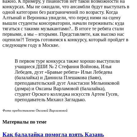
важно. К примеру, у пианистов нет такой возможности на
конкурсах. Мы не ожидали, что ансамбли будут выступать в
одной категории без разграничений по возрасту. Когда
Алтынай и Вероника увидели, что перед ними на сцену
вышли студенты консерватории, начали переживать: куда
тягаться с такими музыкантами?.. В итоге те ребята стали
первыми, а мы – вторыми. Представляете, как высоко нас
оценили?! Теперь готовимся к конкурсу, который пройдет в
следующем году в Москве.
В первом туре конкурса также хорошо выступили
учащиеся ДШИ № 2 Стефания Войнова, Илья
Лебедев, дуэт «Бравые ребята» Ильи Лебедева
(балалайка) и Даниила Плешакова (баян),
преподавательский дуэт Анастасии Мельниковой
(домра) и Оксаны Варламовой (балалайка),
студент Орского колледжа искусств Артем Гусев,
преподаватель Михаил Загладько.
Фото предоставлено Оксаной Варламовой
Материалы по теме
Как балалайка помогла взять Казань