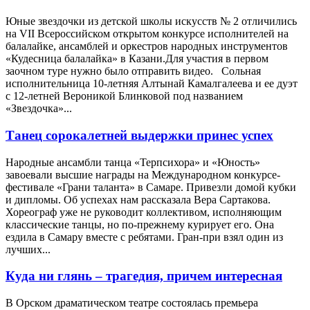
Юные звездочки из детской школы искусств № 2 отличились
на VII Всероссийском открытом конкурсе исполнителей на
балалайке, ансамблей и оркестров народных инструментов
«Кудесница балалайка» в Казани.Для участия в первом
заочном туре нужно было отправить видео. Сольная
исполнительница 10-летняя Алтынай Камалгалеева и ее дуэт
с 12-летней Вероникой Блинковой под названием
«Звездочка»...
Танец сорокалетней выдержки принес успех
Народные ансамбли танца «Терпсихора» и «Юность»
завоевали высшие награды на Международном конкурсе-
фестивале «Грани таланта» в Самаре. Привезли домой кубки
и дипломы. Об успехах нам рассказала Вера Сартакова.
Хореограф уже не руководит коллективом, исполняющим
классические танцы, но по-прежнему курирует его. Она
ездила в Самару вместе с ребятами. Гран-при взял один из
лучших...
Куда ни глянь – трагедия, причем интересная
В Орском драматическом театре состоялась премьера