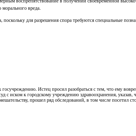
омерным воспрепятствование в получении своевременной высок
 морального вреда.
а, поскольку для разрешения спора требуются специальные позн
госучреждению. Истец просил разобраться с тем, что ему вовр
уд с иском к городскому учреждению здравоохранения, указав, ч
ешательству, прошел ряд обследований, в том числе посетил ст