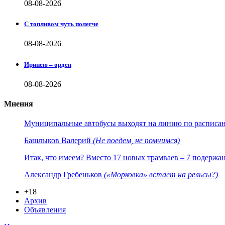
08-08-2026
С топливом чуть полегче
08-08-2026
Иринею – орден
08-08-2026
Мнения
Муниципальные автобусы выходят на линию по расписанию
Башлыков Валерий
(Не поедем, не помчимся)
Итак, что имеем? Вместо 17 новых трамваев – 7 подержа
Александр Гребеньков
(«Морковка» встает на рельсы?)
+18
Архив
Объявления