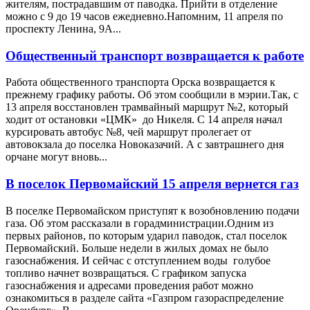
жителям, пострадавшим от паводка. Прийти в отделение
можно с 9 до 19 часов ежедневно.Напомним, 11 апреля по
проспекту Ленина, 9А...
Общественный транспорт возвращается к работе
Работа общественного транспорта Орска возвращается к
прежнему графику работы. Об этом сообщили в мэрии.Так, с
13 апреля восстановлен трамвайный маршрут №2, который
ходит от остановки «ЦМК» до Никеля. С 14 апреля начал
курсировать автобус №8, чей маршрут пролегает от
автовокзала до поселка Новоказачий. А с завтрашнего дня
орчане могут вновь...
В поселок Первомайский 15 апреля вернется газ
В поселке Первомайском приступят к возобновлению подачи
газа. Об этом рассказали в горадминистрации.Одним из
первых районов, по которым ударил паводок, стал поселок
Первомайский. Больше недели в жилых домах не было
газоснабжения. И сейчас с отступлением воды голубое
топливо начнет возвращаться. С графиком запуска
газоснабжения и адресами проведения работ можно
ознакомиться в разделе сайта «Газпром газораспределение